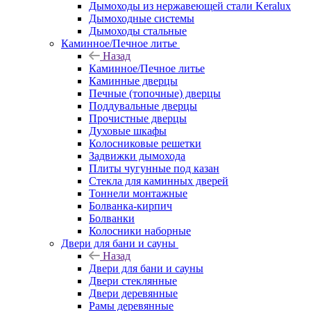
Дымоходы из нержавеющей стали Keralux
Дымоходные системы
Дымоходы стальные
Каминное/Печное литье
Назад
Каминное/Печное литье
Каминные дверцы
Печные (топочные) дверцы
Поддувальные дверцы
Прочистные дверцы
Духовые шкафы
Колосниковые решетки
Задвижки дымохода
Плиты чугунные под казан
Стекла для каминных дверей
Тоннели монтажные
Болванка-кирпич
Болванки
Колосники наборные
Двери для бани и сауны
Назад
Двери для бани и сауны
Двери стеклянные
Двери деревянные
Рамы деревянные