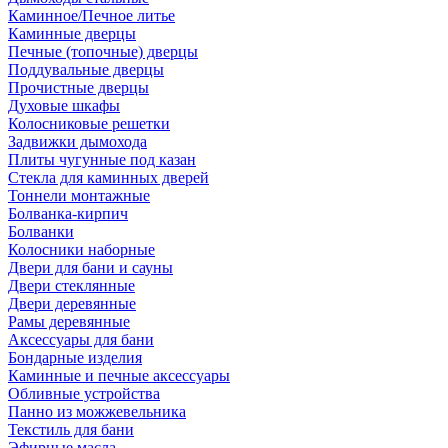
Каминное/Печное литье
Каминные дверцы
Печные (топочные) дверцы
Поддувальные дверцы
Прочистные дверцы
Духовые шкафы
Колосниковые решетки
Задвижки дымохода
Плиты чугунные под казан
Стекла для каминных дверей
Тоннели монтажные
Болванка-кирпич
Болванки
Колосники наборные
Двери для бани и сауны
Двери стеклянные
Двери деревянные
Рамы деревянные
Аксессуары для бани
Бондарные изделия
Каминные и печные аксессуары
Обливные устройства
Панно из можжевельника
Текстиль для бани
Эфирные масла