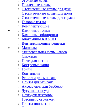
Угольные котлы
Пеллетные котлы
Отопительные котлы для дачи
Отопительные котлы для дома
Отопительные котлы для гаража
Газовые котлы
Комплектующие
Каминные топки
Каминные облицовки
Биокамины KRATKI
Вентиляционные решетки
Мангалы
Универсальная печь Garden
Смокеры
Печи для казана
Костровые чаши
Грили
Коптильни
Решетки для мангала
Плиты для мангала
Аксессуары для барбекю
Чугунная посуда
Печи-утилизаторы
Готовим с огоньком
Плиты под казан