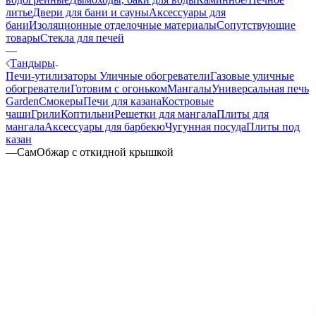
литье
Двери для бани и сауны
Аксессуары для
бани
Изоляционные отделочные материалы
Сопутствующие
товары
Стекла для печей
—
Тандыры
Печи-утилизаторы
Уличные обогреватели
Газовые уличные
обогреватели
Готовим с огоньком
Мангалы
Универсальная печь
Garden
Смокеры
Печи для казана
Костровые
чаши
Грили
Коптильни
Решетки для мангала
Плиты для
мангала
Аксессуары для барбекю
Чугунная посуда
Плиты под
казан
—
СамОбжар с откидной крышкой