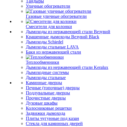
Тандыры
Уличные обогреватели
Газовые уличные обогреватели
Смесители для колонки
Дымоходы из нержавеющей стали Везувий
Крашенные дымоходы Везувий Black
Дымоходы Schiedel
Дымоходы стальные LAVA
Баки из нержавеющей стали
Теплообменники
Дымоходы из нержавеющей стали Keralux
Дымоходные системы
Дымоходы стальные
Каминные дверцы
Печные (топочные) дверцы
Поддувальные дверцы
Прочистные дверцы
Духовые шкафы
Колосниковые решетки
Задвижки дымохода
Плиты чугунные под казан
Стекла для каминных дверей