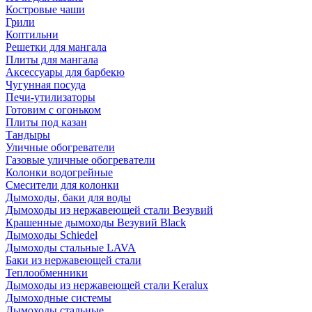
Костровые чаши
Грили
Коптильни
Решетки для мангала
Плиты для мангала
Аксессуары для барбекю
Чугунная посуда
Печи-утилизаторы
Готовим с огоньком
Плиты под казан
Тандыры
Уличные обогреватели
Газовые уличные обогреватели
Колонки водогрейные
Смесители для колонки
Дымоходы, баки для воды
Дымоходы из нержавеющей стали Везувий
Крашенные дымоходы Везувий Black
Дымоходы Schiedel
Дымоходы стальные LAVA
Баки из нержавеющей стали
Теплообменники
Дымоходы из нержавеющей стали Keralux
Дымоходные системы
Дымоходы стальные