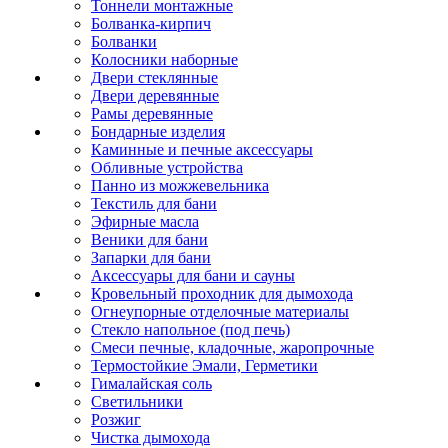
Тоннели монтажные
Болванка-кирпич
Болванки
Колосники наборные
Двери стеклянные
Двери деревянные
Рамы деревянные
Бондарные изделия
Каминные и печные аксессуары
Обливные устройства
Панно из можжевельника
Текстиль для бани
Эфирные масла
Веники для бани
Запарки для бани
Аксессуары для бани и сауны
Кровельный проходник для дымохода
Огнеупорные отделочные материалы
Стекло напольное (под печь)
Смеси печные, кладочные, жаропрочные
Термостойкие Эмали, Герметики
Гималайская соль
Светильники
Розжиг
Чистка дымохода