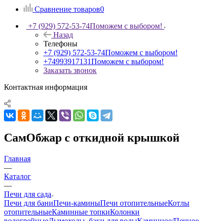
Сравнение товаров
0
+7 (929) 572-53-74
Поможем с выбором!
Назад
Телефоны
+7 (929) 572-53-74
Поможем с выбором!
+74993917131
Поможем с выбором!
Заказать звонок
Контактная информация
СамОбжар с откидной крышкой
Главная
—
Каталог
—
Печи для сада
Печи для бани
Печи-камины
Печи отопительные
Котлы
отопительные
Каминные топки
Колонки
водогрейные
Дымоходы, баки для воды
Каминное/Печное