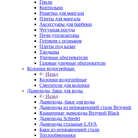
Грили
Коптильни
Решетки для мангала
Плиты для мангала
Аксессуары для барбекю
Чугунная посуда
Печи-утилизаторы
Готовим с огоньком
Плиты под казан
Тандыры
Уличные обогреватели
Газовые уличные обогреватели
Колонки водогрейные
Назад
Колонки водогрейные
Смесители для колонки
Дымоходы, баки для воды
Назад
Дымоходы, баки для воды
Дымоходы из нержавеющей стали Везувий
Крашенные дымоходы Везувий Black
Дымоходы Schiedel
Дымоходы стальные LAVA
Баки из нержавеющей стали
Теплообменники