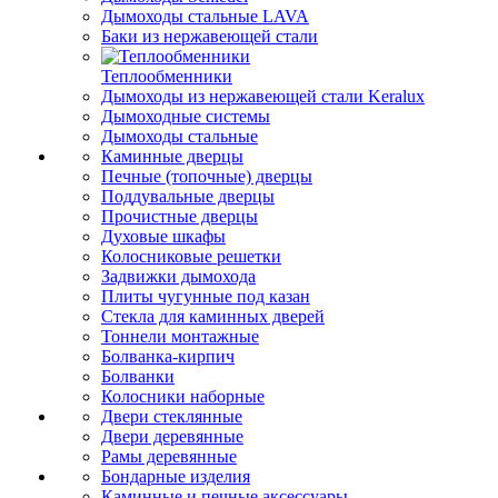
Дымоходы стальные LAVA
Баки из нержавеющей стали
Теплообменники
Дымоходы из нержавеющей стали Keralux
Дымоходные системы
Дымоходы стальные
Каминные дверцы
Печные (топочные) дверцы
Поддувальные дверцы
Прочистные дверцы
Духовые шкафы
Колосниковые решетки
Задвижки дымохода
Плиты чугунные под казан
Стекла для каминных дверей
Тоннели монтажные
Болванка-кирпич
Болванки
Колосники наборные
Двери стеклянные
Двери деревянные
Рамы деревянные
Бондарные изделия
Каминные и печные аксессуары