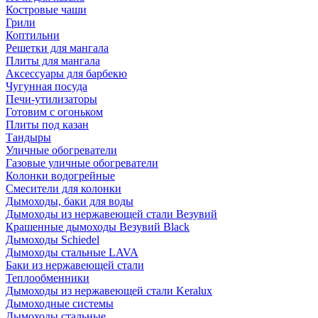
Костровые чаши
Грили
Коптильни
Решетки для мангала
Плиты для мангала
Аксессуары для барбекю
Чугунная посуда
Печи-утилизаторы
Готовим с огоньком
Плиты под казан
Тандыры
Уличные обогреватели
Газовые уличные обогреватели
Колонки водогрейные
Смесители для колонки
Дымоходы, баки для воды
Дымоходы из нержавеющей стали Везувий
Крашенные дымоходы Везувий Black
Дымоходы Schiedel
Дымоходы стальные LAVA
Баки из нержавеющей стали
Теплообменники
Дымоходы из нержавеющей стали Keralux
Дымоходные системы
Дымоходы стальные