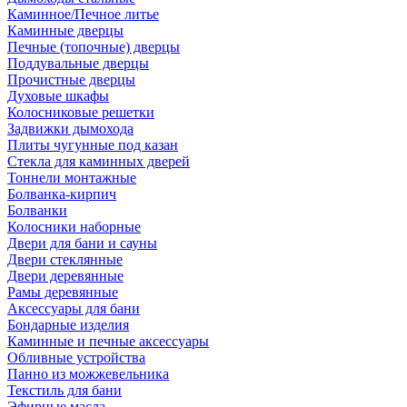
Каминное/Печное литье
Каминные дверцы
Печные (топочные) дверцы
Поддувальные дверцы
Прочистные дверцы
Духовые шкафы
Колосниковые решетки
Задвижки дымохода
Плиты чугунные под казан
Стекла для каминных дверей
Тоннели монтажные
Болванка-кирпич
Болванки
Колосники наборные
Двери для бани и сауны
Двери стеклянные
Двери деревянные
Рамы деревянные
Аксессуары для бани
Бондарные изделия
Каминные и печные аксессуары
Обливные устройства
Панно из можжевельника
Текстиль для бани
Эфирные масла