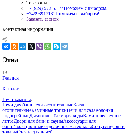
Телефоны
+7 (929) 572-53-74
Поможем с выбором!
+74993917131
Поможем с выбором!
Заказать звонок
Контактная информация
Этна
13
Главная
—
Каталог
—
Печи-камины
Печи для бани
Печи отопительные
Котлы
отопительные
Каминные топки
Печи для сада
Колонки
водогрейные
Дымоходы, баки для воды
Каминное/Печное
литье
Двери для бани и сауны
Аксессуары для
бани
Изоляционные отделочные материалы
Сопутствующие
товары
Стекла для печей