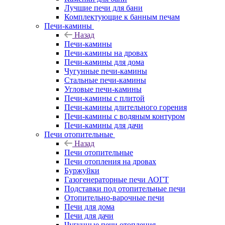
Лучшие печи для бани
Комплектующие к банным печам
Печи-камины
Назад
Печи-камины
Печи-камины на дровах
Печи-камины для дома
Чугунные печи-камины
Стальные печи-камины
Угловые печи-камины
Печи-камины с плитой
Печи-камины длительного горения
Печи-камины с водяным контуром
Печи-камины для дачи
Печи отопительные
Назад
Печи отопительные
Печи отопления на дровах
Буржуйки
Газогенераторные печи АОГТ
Подставки под отопительные печи
Отопительно-варочные печи
Печи для дома
Печи для дачи
Чугунные печи отопления