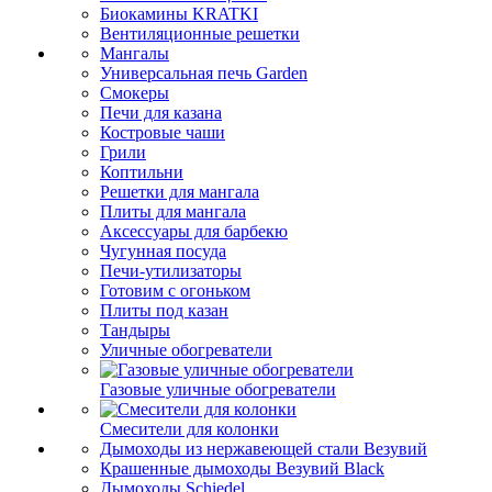
Биокамины KRATKI
Вентиляционные решетки
Мангалы
Универсальная печь Garden
Смокеры
Печи для казана
Костровые чаши
Грили
Коптильни
Решетки для мангала
Плиты для мангала
Аксессуары для барбекю
Чугунная посуда
Печи-утилизаторы
Готовим с огоньком
Плиты под казан
Тандыры
Уличные обогреватели
Газовые уличные обогреватели
Смесители для колонки
Дымоходы из нержавеющей стали Везувий
Крашенные дымоходы Везувий Black
Дымоходы Schiedel