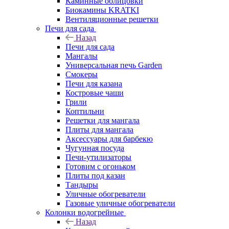
Каминные облицовки
Биокамины KRATKI
Вентиляционные решетки
Печи для сада
Назад
Печи для сада
Мангалы
Универсальная печь Garden
Смокеры
Печи для казана
Костровые чаши
Грили
Коптильни
Решетки для мангала
Плиты для мангала
Аксессуары для барбекю
Чугунная посуда
Печи-утилизаторы
Готовим с огоньком
Плиты под казан
Тандыры
Уличные обогреватели
Газовые уличные обогреватели
Колонки водогрейные
Назад