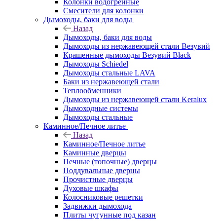
Колонки водогрейные
Смесители для колонки
Дымоходы, баки для воды
Назад
Дымоходы, баки для воды
Дымоходы из нержавеющей стали Везувий
Крашенные дымоходы Везувий Black
Дымоходы Schiedel
Дымоходы стальные LAVA
Баки из нержавеющей стали
Теплообменники
Дымоходы из нержавеющей стали Keralux
Дымоходные системы
Дымоходы стальные
Каминное/Печное литье
Назад
Каминное/Печное литье
Каминные дверцы
Печные (топочные) дверцы
Поддувальные дверцы
Прочистные дверцы
Духовые шкафы
Колосниковые решетки
Задвижки дымохода
Плиты чугунные под казан