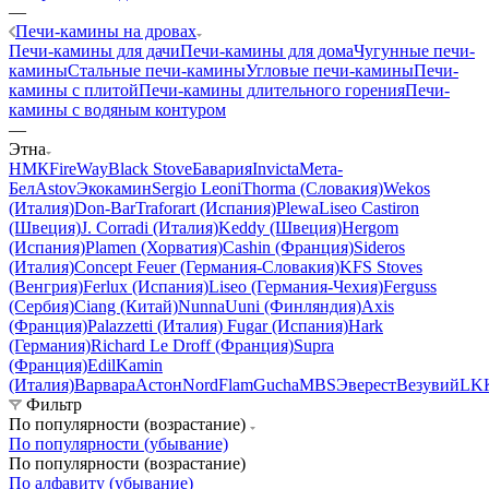
—
Печи-камины на дровах
Печи-камины для дачи
Печи-камины для дома
Чугунные печи-
камины
Стальные печи-камины
Угловые печи-камины
Печи-
камины с плитой
Печи-камины длительного горения
Печи-
камины с водяным контуром
—
Этна
НМК
FireWay
Black Stove
Бавария
Invicta
Мета-
Бел
Astov
Экокамин
Sergio Leoni
Thorma (Словакия)
Wekos
(Италия)
Don-Bar
Traforart (Испания)
Plewa
Liseo Castiron
(Швеция)
J. Corradi (Италия)
Keddy (Швеция)
Hergom
(Испания)
Plamen (Хорватия)
Cashin (Франция)
Sideros
(Италия)
Concept Feuer (Германия-Словакия)
KFS Stoves
(Венгрия)
Ferlux (Испания)
Liseo (Германия-Чехия)
Ferguss
(Сербия)
Ciang (Китай)
NunnaUuni (Финляндия)
Axis
(Франция)
Palazzetti (Италия)
Fugar (Испания)
Hark
(Германия)
Richard Le Droff (Франция)
Supra
(Франция)
EdilKamin
(Италия)
Варвара
Астон
NordFlam
Gucha
MBS
Эверест
Везувий
LK
Фильтр
По популярности (возрастание)
По популярности (убывание)
По популярности (возрастание)
По алфавиту (убывание)