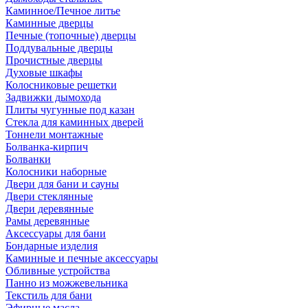
Каминное/Печное литье
Каминные дверцы
Печные (топочные) дверцы
Поддувальные дверцы
Прочистные дверцы
Духовые шкафы
Колосниковые решетки
Задвижки дымохода
Плиты чугунные под казан
Стекла для каминных дверей
Тоннели монтажные
Болванка-кирпич
Болванки
Колосники наборные
Двери для бани и сауны
Двери стеклянные
Двери деревянные
Рамы деревянные
Аксессуары для бани
Бондарные изделия
Каминные и печные аксессуары
Обливные устройства
Панно из можжевельника
Текстиль для бани
Эфирные масла