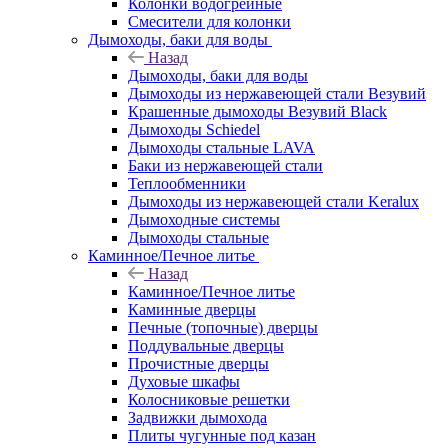
Колонки водогрейные
Смесители для колонки
Дымоходы, баки для воды
Назад
Дымоходы, баки для воды
Дымоходы из нержавеющей стали Везувий
Крашенные дымоходы Везувий Black
Дымоходы Schiedel
Дымоходы стальные LAVA
Баки из нержавеющей стали
Теплообменники
Дымоходы из нержавеющей стали Keralux
Дымоходные системы
Дымоходы стальные
Каминное/Печное литье
Назад
Каминное/Печное литье
Каминные дверцы
Печные (топочные) дверцы
Поддувальные дверцы
Прочистные дверцы
Духовые шкафы
Колосниковые решетки
Задвижки дымохода
Плиты чугунные под казан