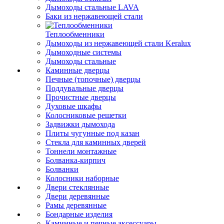
Дымоходы стальные LAVA
Баки из нержавеющей стали
Теплообменники
Дымоходы из нержавеющей стали Keralux
Дымоходные системы
Дымоходы стальные
Каминные дверцы
Печные (топочные) дверцы
Поддувальные дверцы
Прочистные дверцы
Духовые шкафы
Колосниковые решетки
Задвижки дымохода
Плиты чугунные под казан
Стекла для каминных дверей
Тоннели монтажные
Болванка-кирпич
Болванки
Колосники наборные
Двери стеклянные
Двери деревянные
Рамы деревянные
Бондарные изделия
Каминные и печные аксессуары