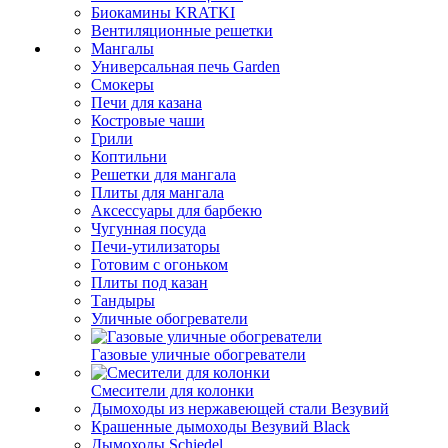
Биокамины KRATKI
Вентиляционные решетки
Мангалы
Универсальная печь Garden
Смокеры
Печи для казана
Костровые чаши
Грили
Коптильни
Решетки для мангала
Плиты для мангала
Аксессуары для барбекю
Чугунная посуда
Печи-утилизаторы
Готовим с огоньком
Плиты под казан
Тандыры
Уличные обогреватели
Газовые уличные обогреватели
Смесители для колонки
Дымоходы из нержавеющей стали Везувий
Крашенные дымоходы Везувий Black
Дымоходы Schiedel