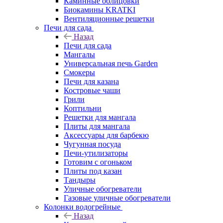
Каминные облицовки
Биокамины KRATKI
Вентиляционные решетки
Печи для сада
Назад
Печи для сада
Мангалы
Универсальная печь Garden
Смокеры
Печи для казана
Костровые чаши
Грили
Коптильни
Решетки для мангала
Плиты для мангала
Аксессуары для барбекю
Чугунная посуда
Печи-утилизаторы
Готовим с огоньком
Плиты под казан
Тандыры
Уличные обогреватели
Газовые уличные обогреватели
Колонки водогрейные
Назад