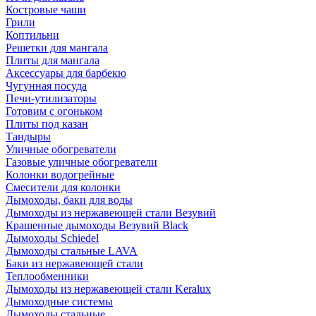
Костровые чаши
Грили
Коптильни
Решетки для мангала
Плиты для мангала
Аксессуары для барбекю
Чугунная посуда
Печи-утилизаторы
Готовим с огоньком
Плиты под казан
Тандыры
Уличные обогреватели
Газовые уличные обогреватели
Колонки водогрейные
Смесители для колонки
Дымоходы, баки для воды
Дымоходы из нержавеющей стали Везувий
Крашенные дымоходы Везувий Black
Дымоходы Schiedel
Дымоходы стальные LAVA
Баки из нержавеющей стали
Теплообменники
Дымоходы из нержавеющей стали Keralux
Дымоходные системы
Дымоходы стальные