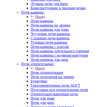
Лучшие печи для бани
Комплектующие к банным печам
Печи-камины
Назад
Печи-камины
Печи-камины на дровах
Печи-камины для дома
Чугунные печи-камины
Стальные печи-камины
Угловые печи-камины
Печи-камины с плитой
Печи-камины длительного горения
Печи-камины с водяным контуром
Печи-камины для дачи
Печи отопительные
Назад
Печи отопительные
Печи отопления на дровах
Буржуйки
Газогенераторные печи АОГТ
Подставки под отопительные печи
Отопительно-варочные печи
Печи для дома
Печи для дачи
Чугунные печи отопления