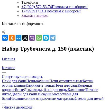
Телефоны
+7 (929) 572-53-74
Поможем с выбором!
+74993917131
Поможем с выбором!
Заказать звонок
Контактная информация
Набор Трубочиста д. 150 (пластик)
Главная
—
Каталог
—
Сопутствующие товары
Печи для бани
Печи-камины
Печи отопительные
Котлы
отопительные
Каминные топки
Печи для сада
Колонки
водогрейные
Дымоходы, баки для воды
Каминное/Печное
литье
Двери для бани и сауны
Аксессуары для
бани
Изоляционные отделочные материалы
Стекла для печей
—
Чистка дымохода