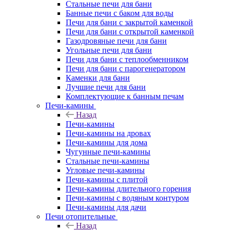
Стальные печи для бани
Банные печи с баком для воды
Печи для бани с закрытой каменкой
Печи для бани с открытой каменкой
Газодровяные печи для бани
Угольные печи для бани
Печи для бани с теплообменником
Печи для бани с парогенератором
Каменки для бани
Лучшие печи для бани
Комплектующие к банным печам
Печи-камины
Назад
Печи-камины
Печи-камины на дровах
Печи-камины для дома
Чугунные печи-камины
Стальные печи-камины
Угловые печи-камины
Печи-камины с плитой
Печи-камины длительного горения
Печи-камины с водяным контуром
Печи-камины для дачи
Печи отопительные
Назад