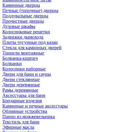
Каминные дверцы
Печные (топочные) дверцы
Поддувальные дверцы
Прочистные дверцы
Духовые шкафы
Колосниковые решетки
Задвижки дымохода
Плиты чугунные под казан
Стекла для каминных дверей
Тоннели монтажные
Болванка-кирпич
Болванки
Колосники наборные
Двери для бани и сауны
Двери стеклянные
Двери деревянные
Рамы деревянные
Аксессуары для бани
Бондарные изделия
Каминные и печные аксессуары
Обливные устройства
Панно из можжевельника
Текстиль для бани
Эфирные масла