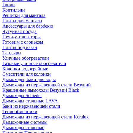
Грили
Коптильни
Решетки для мангала
Плиты для мангала
Аксессуары для барбекю
Чугунная посуда
Печи-утилизаторы
Готовим с огоньком
Плиты под казан
Тандыры
Уличные обогреватели
Газовые уличные обогреватели
Колонки водогрейные
Смесители для колонки
Дымоходы, баки для воды
Дымоходы из нержавеющей стали Везувий
Крашенные дымоходы Везувий Black
Дымоходы Schiedel
Дымоходы стальные LAVA
Баки из нержавеющей стали
Теплообменники
Дымоходы из нержавеющей стали Keralux
Дымоходные системы
Дымоходы стальные
Каминное/Печное литье