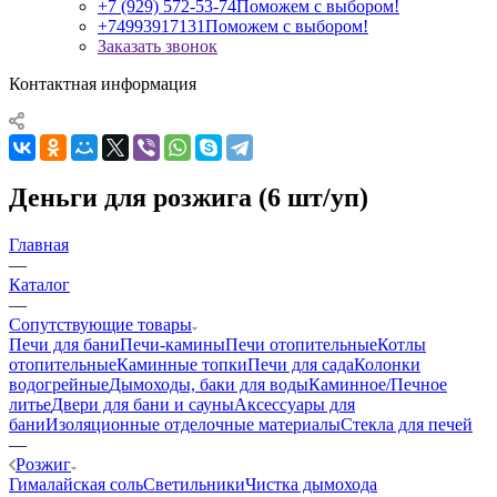
+7 (929) 572-53-74
Поможем с выбором!
+74993917131
Поможем с выбором!
Заказать звонок
Контактная информация
Деньги для розжига (6 шт/уп)
Главная
—
Каталог
—
Сопутствующие товары
Печи для бани
Печи-камины
Печи отопительные
Котлы
отопительные
Каминные топки
Печи для сада
Колонки
водогрейные
Дымоходы, баки для воды
Каминное/Печное
литье
Двери для бани и сауны
Аксессуары для
бани
Изоляционные отделочные материалы
Стекла для печей
—
Розжиг
Гималайская соль
Светильники
Чистка дымохода