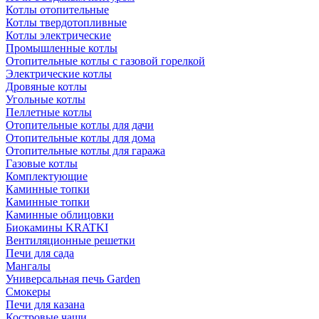
Котлы отопительные
Котлы твердотопливные
Котлы электрические
Промышленные котлы
Отопительные котлы с газовой горелкой
Электрические котлы
Дровяные котлы
Угольные котлы
Пеллетные котлы
Отопительные котлы для дачи
Отопительные котлы для дома
Отопительные котлы для гаража
Газовые котлы
Комплектующие
Каминные топки
Каминные топки
Каминные облицовки
Биокамины KRATKI
Вентиляционные решетки
Печи для сада
Мангалы
Универсальная печь Garden
Смокеры
Печи для казана
Костровые чаши