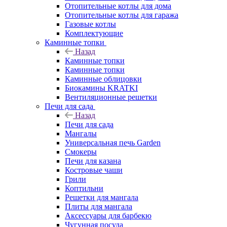
Отопительные котлы для дома
Отопительные котлы для гаража
Газовые котлы
Комплектующие
Каминные топки
Назад
Каминные топки
Каминные топки
Каминные облицовки
Биокамины KRATKI
Вентиляционные решетки
Печи для сада
Назад
Печи для сада
Мангалы
Универсальная печь Garden
Смокеры
Печи для казана
Костровые чаши
Грили
Коптильни
Решетки для мангала
Плиты для мангала
Аксессуары для барбекю
Чугунная посуда