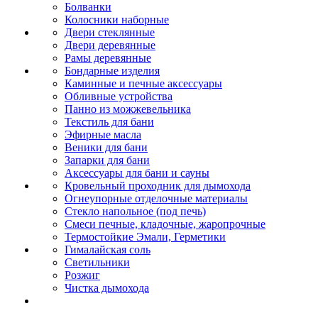
Болванки
Колосники наборные
Двери стеклянные
Двери деревянные
Рамы деревянные
Бондарные изделия
Каминные и печные аксессуары
Обливные устройства
Панно из можжевельника
Текстиль для бани
Эфирные масла
Веники для бани
Запарки для бани
Аксессуары для бани и сауны
Кровельный проходник для дымохода
Огнеупорные отделочные материалы
Стекло напольное (под печь)
Смеси печные, кладочные, жаропрочные
Термостойкие Эмали, Герметики
Гималайская соль
Светильники
Розжиг
Чистка дымохода