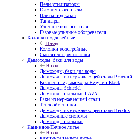
Печи-утилизаторы
Готовим с огоньком
Плиты под казан
Тандыры
Уличные обогреватели
Газовые уличные обогреватели
Колонки водогрейные
Назад
Колонки водогрейные
Смесители для колонки
Дымоходы, баки для воды
Назад
Дымоходы, баки для воды
Дымоходы из нержавеющей стали Везувий
Крашенные дымоходы Везувий Black
Дымоходы Schiedel
Дымоходы стальные LAVA
Баки из нержавеющей стали
Теплообменники
Дымоходы из нержавеющей стали Keralux
Дымоходные системы
Дымоходы стальные
Каминное/Печное литье
Назад
Каминное/Печное литье