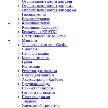
Отопительные котлы для дачи
Отопительные котлы для дома
Отопительные котлы для гаража
Газовые котлы
Комплектующие
Каминные топки
Каминные облицовки
Биокамины KRATKI
Вентиляционные решетки
Мангалы
Универсальная печь Garden
Смокеры
Печи для казана
Костровые чаши
Грили
Коптильни
Решетки для мангала
Плиты для мангала
Аксессуары для барбекю
Чугунная посуда
Печи-утилизаторы
Готовим с огоньком
Плиты под казан
Тандыры
Уличные обогреватели