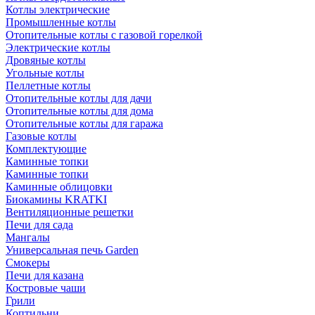
Котлы электрические
Промышленные котлы
Отопительные котлы с газовой горелкой
Электрические котлы
Дровяные котлы
Угольные котлы
Пеллетные котлы
Отопительные котлы для дачи
Отопительные котлы для дома
Отопительные котлы для гаража
Газовые котлы
Комплектующие
Каминные топки
Каминные топки
Каминные облицовки
Биокамины KRATKI
Вентиляционные решетки
Печи для сада
Мангалы
Универсальная печь Garden
Смокеры
Печи для казана
Костровые чаши
Грили
Коптильни