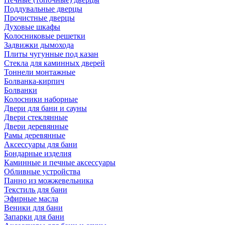
Поддувальные дверцы
Прочистные дверцы
Духовые шкафы
Колосниковые решетки
Задвижки дымохода
Плиты чугунные под казан
Стекла для каминных дверей
Тоннели монтажные
Болванка-кирпич
Болванки
Колосники наборные
Двери для бани и сауны
Двери стеклянные
Двери деревянные
Рамы деревянные
Аксессуары для бани
Бондарные изделия
Каминные и печные аксессуары
Обливные устройства
Панно из можжевельника
Текстиль для бани
Эфирные масла
Веники для бани
Запарки для бани