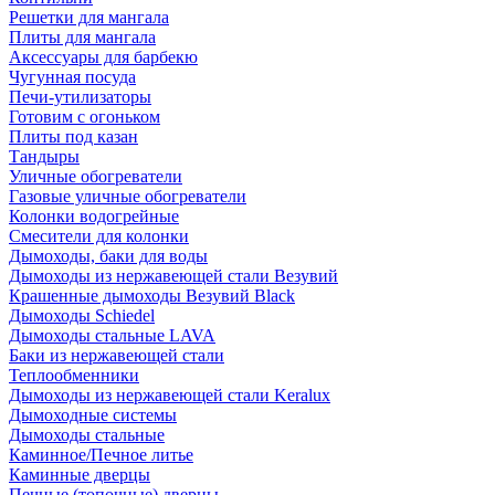
Решетки для мангала
Плиты для мангала
Аксессуары для барбекю
Чугунная посуда
Печи-утилизаторы
Готовим с огоньком
Плиты под казан
Тандыры
Уличные обогреватели
Газовые уличные обогреватели
Колонки водогрейные
Смесители для колонки
Дымоходы, баки для воды
Дымоходы из нержавеющей стали Везувий
Крашенные дымоходы Везувий Black
Дымоходы Schiedel
Дымоходы стальные LAVA
Баки из нержавеющей стали
Теплообменники
Дымоходы из нержавеющей стали Keralux
Дымоходные системы
Дымоходы стальные
Каминное/Печное литье
Каминные дверцы
Печные (топочные) дверцы