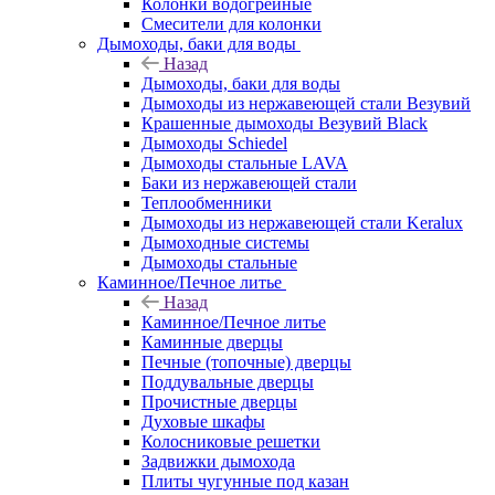
Колонки водогрейные
Смесители для колонки
Дымоходы, баки для воды
Назад
Дымоходы, баки для воды
Дымоходы из нержавеющей стали Везувий
Крашенные дымоходы Везувий Black
Дымоходы Schiedel
Дымоходы стальные LAVA
Баки из нержавеющей стали
Теплообменники
Дымоходы из нержавеющей стали Keralux
Дымоходные системы
Дымоходы стальные
Каминное/Печное литье
Назад
Каминное/Печное литье
Каминные дверцы
Печные (топочные) дверцы
Поддувальные дверцы
Прочистные дверцы
Духовые шкафы
Колосниковые решетки
Задвижки дымохода
Плиты чугунные под казан