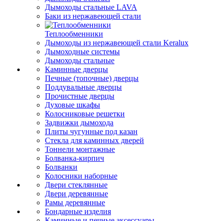
Дымоходы стальные LAVA
Баки из нержавеющей стали
Теплообменники
Дымоходы из нержавеющей стали Keralux
Дымоходные системы
Дымоходы стальные
Каминные дверцы
Печные (топочные) дверцы
Поддувальные дверцы
Прочистные дверцы
Духовые шкафы
Колосниковые решетки
Задвижки дымохода
Плиты чугунные под казан
Стекла для каминных дверей
Тоннели монтажные
Болванка-кирпич
Болванки
Колосники наборные
Двери стеклянные
Двери деревянные
Рамы деревянные
Бондарные изделия
Каминные и печные аксессуары