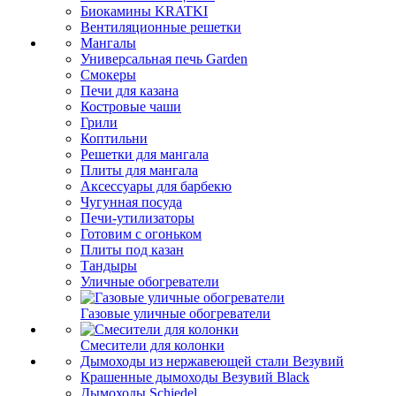
Биокамины KRATKI
Вентиляционные решетки
Мангалы
Универсальная печь Garden
Смокеры
Печи для казана
Костровые чаши
Грили
Коптильни
Решетки для мангала
Плиты для мангала
Аксессуары для барбекю
Чугунная посуда
Печи-утилизаторы
Готовим с огоньком
Плиты под казан
Тандыры
Уличные обогреватели
Газовые уличные обогреватели
Смесители для колонки
Дымоходы из нержавеющей стали Везувий
Крашенные дымоходы Везувий Black
Дымоходы Schiedel