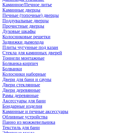
Каминное/Печное литье
Каминные дверцы
Печные (топочные) дверцы
Поддувальные дверцы
Прочистные дверцы
Духовые шкафы
Колосниковые решетки
Задвижки дымохода
Плиты чугунные под казан
Стекла для каминных дверей
Тоннели монтажные
Болванка-кирпич
Болванки
Колосники наборные
Двери для бани и сауны
Двери стеклянные
Двери деревянные
Рамы деревянные
Аксессуары для бани
Бондарные изделия
Каминные и печные аксессуары
Обливные устройства
Панно из можжевельника
Текстиль для бани
Эфирные масла