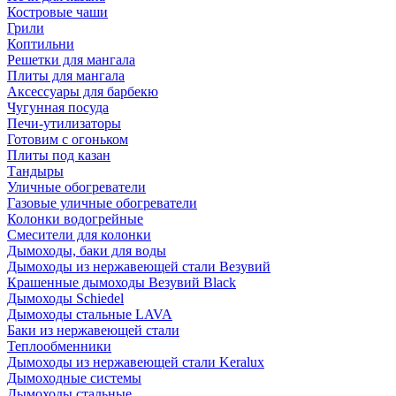
Костровые чаши
Грили
Коптильни
Решетки для мангала
Плиты для мангала
Аксессуары для барбекю
Чугунная посуда
Печи-утилизаторы
Готовим с огоньком
Плиты под казан
Тандыры
Уличные обогреватели
Газовые уличные обогреватели
Колонки водогрейные
Смесители для колонки
Дымоходы, баки для воды
Дымоходы из нержавеющей стали Везувий
Крашенные дымоходы Везувий Black
Дымоходы Schiedel
Дымоходы стальные LAVA
Баки из нержавеющей стали
Теплообменники
Дымоходы из нержавеющей стали Keralux
Дымоходные системы
Дымоходы стальные