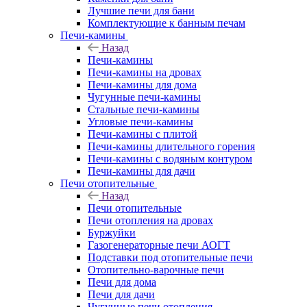
Лучшие печи для бани
Комплектующие к банным печам
Печи-камины
Назад
Печи-камины
Печи-камины на дровах
Печи-камины для дома
Чугунные печи-камины
Стальные печи-камины
Угловые печи-камины
Печи-камины с плитой
Печи-камины длительного горения
Печи-камины с водяным контуром
Печи-камины для дачи
Печи отопительные
Назад
Печи отопительные
Печи отопления на дровах
Буржуйки
Газогенераторные печи АОГТ
Подставки под отопительные печи
Отопительно-варочные печи
Печи для дома
Печи для дачи
Чугунные печи отопления