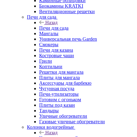
Каминные облицовки
Биокамины KRATKI
Вентиляционные решетки
Печи для сада
Назад
Печи для сада
Мангалы
Универсальная печь Garden
Смокеры
Печи для казана
Костровые чаши
Грили
Коптильни
Решетки для мангала
Плиты для мангала
Аксессуары для барбекю
Чугунная посуда
Печи-утилизаторы
Готовим с огоньком
Плиты под казан
Тандыры
Уличные обогреватели
Газовые уличные обогреватели
Колонки водогрейные
Назад