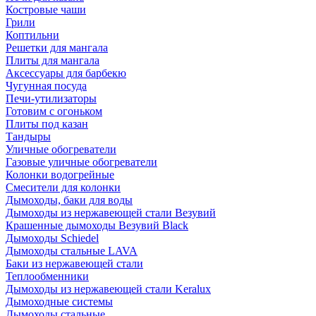
Костровые чаши
Грили
Коптильни
Решетки для мангала
Плиты для мангала
Аксессуары для барбекю
Чугунная посуда
Печи-утилизаторы
Готовим с огоньком
Плиты под казан
Тандыры
Уличные обогреватели
Газовые уличные обогреватели
Колонки водогрейные
Смесители для колонки
Дымоходы, баки для воды
Дымоходы из нержавеющей стали Везувий
Крашенные дымоходы Везувий Black
Дымоходы Schiedel
Дымоходы стальные LAVA
Баки из нержавеющей стали
Теплообменники
Дымоходы из нержавеющей стали Keralux
Дымоходные системы
Дымоходы стальные