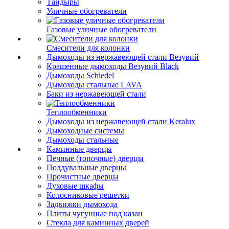
Тандыры
Уличные обогреватели
Газовые уличные обогреватели
Смесители для колонки
Дымоходы из нержавеющей стали Везувий
Крашенные дымоходы Везувий Black
Дымоходы Schiedel
Дымоходы стальные LAVA
Баки из нержавеющей стали
Теплообменники
Дымоходы из нержавеющей стали Keralux
Дымоходные системы
Дымоходы стальные
Каминные дверцы
Печные (топочные) дверцы
Поддувальные дверцы
Прочистные дверцы
Духовые шкафы
Колосниковые решетки
Задвижки дымохода
Плиты чугунные под казан
Стекла для каминных дверей