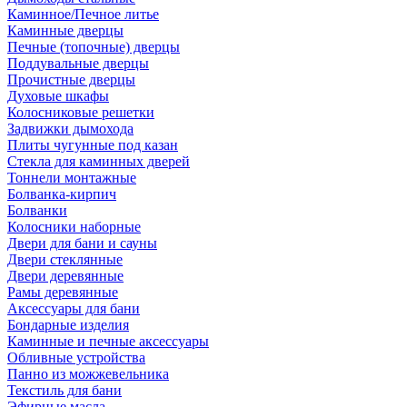
Каминное/Печное литье
Каминные дверцы
Печные (топочные) дверцы
Поддувальные дверцы
Прочистные дверцы
Духовые шкафы
Колосниковые решетки
Задвижки дымохода
Плиты чугунные под казан
Стекла для каминных дверей
Тоннели монтажные
Болванка-кирпич
Болванки
Колосники наборные
Двери для бани и сауны
Двери стеклянные
Двери деревянные
Рамы деревянные
Аксессуары для бани
Бондарные изделия
Каминные и печные аксессуары
Обливные устройства
Панно из можжевельника
Текстиль для бани
Эфирные масла