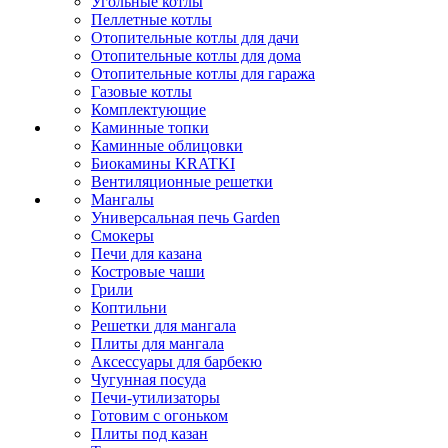
Угольные котлы
Пеллетные котлы
Отопительные котлы для дачи
Отопительные котлы для дома
Отопительные котлы для гаража
Газовые котлы
Комплектующие
Каминные топки
Каминные облицовки
Биокамины KRATKI
Вентиляционные решетки
Мангалы
Универсальная печь Garden
Смокеры
Печи для казана
Костровые чаши
Грили
Коптильни
Решетки для мангала
Плиты для мангала
Аксессуары для барбекю
Чугунная посуда
Печи-утилизаторы
Готовим с огоньком
Плиты под казан