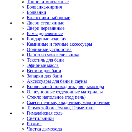
Тоннели монтажные
Болванка-кирпич
Болванки
Колосники наборные
Двери стеклянные
Двери деревянные
Рамы деревянные
Бондарные изделия
Каминные и печные аксессуары
Обливные устройства
Панно из можжевельника
Текстиль для бани
Эфирные масла
Веники для бани
Запарки для бани
Аксессуары для бани и сауны
Кровельный проходник для дымохода
Огнеупорные отделочные материалы
Стекло напольное (под печь)
Смеси печные, кладочные, жаропрочные
Термостойкие Эмали, Герметики
Гималайская соль
Светильники
Розжиг
Чистка дымохода