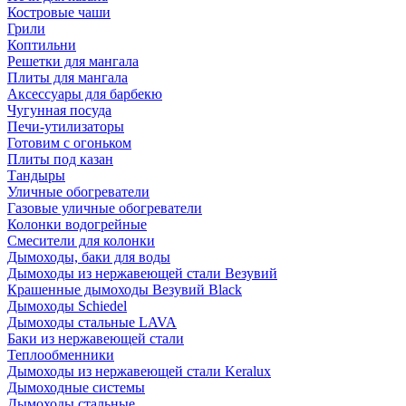
Костровые чаши
Грили
Коптильни
Решетки для мангала
Плиты для мангала
Аксессуары для барбекю
Чугунная посуда
Печи-утилизаторы
Готовим с огоньком
Плиты под казан
Тандыры
Уличные обогреватели
Газовые уличные обогреватели
Колонки водогрейные
Смесители для колонки
Дымоходы, баки для воды
Дымоходы из нержавеющей стали Везувий
Крашенные дымоходы Везувий Black
Дымоходы Schiedel
Дымоходы стальные LAVA
Баки из нержавеющей стали
Теплообменники
Дымоходы из нержавеющей стали Keralux
Дымоходные системы
Дымоходы стальные