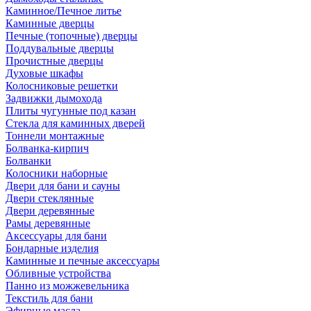
Каминное/Печное литье
Каминные дверцы
Печные (топочные) дверцы
Поддувальные дверцы
Прочистные дверцы
Духовые шкафы
Колосниковые решетки
Задвижки дымохода
Плиты чугунные под казан
Стекла для каминных дверей
Тоннели монтажные
Болванка-кирпич
Болванки
Колосники наборные
Двери для бани и сауны
Двери стеклянные
Двери деревянные
Рамы деревянные
Аксессуары для бани
Бондарные изделия
Каминные и печные аксессуары
Обливные устройства
Панно из можжевельника
Текстиль для бани
Эфирные масла