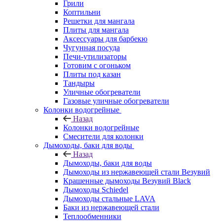
Грили
Коптильни
Решетки для мангала
Плиты для мангала
Аксессуары для барбекю
Чугунная посуда
Печи-утилизаторы
Готовим с огоньком
Плиты под казан
Тандыры
Уличные обогреватели
Газовые уличные обогреватели
Колонки водогрейные
Назад
Колонки водогрейные
Смесители для колонки
Дымоходы, баки для воды
Назад
Дымоходы, баки для воды
Дымоходы из нержавеющей стали Везувий
Крашенные дымоходы Везувий Black
Дымоходы Schiedel
Дымоходы стальные LAVA
Баки из нержавеющей стали
Теплообменники