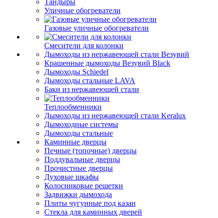
Тандыры
Уличные обогреватели
Газовые уличные обогреватели
Смесители для колонки
Дымоходы из нержавеющей стали Везувий
Крашенные дымоходы Везувий Black
Дымоходы Schiedel
Дымоходы стальные LAVA
Баки из нержавеющей стали
Теплообменники
Дымоходы из нержавеющей стали Keralux
Дымоходные системы
Дымоходы стальные
Каминные дверцы
Печные (топочные) дверцы
Поддувальные дверцы
Прочистные дверцы
Духовые шкафы
Колосниковые решетки
Задвижки дымохода
Плиты чугунные под казан
Стекла для каминных дверей