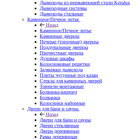
Дымоходы из нержавеющей стали Keralux
Дымоходные системы
Дымоходы стальные
Каминное/Печное литье
Назад
Каминное/Печное литье
Каминные дверцы
Печные (топочные) дверцы
Поддувальные дверцы
Прочистные дверцы
Духовые шкафы
Колосниковые решетки
Задвижки дымохода
Плиты чугунные под казан
Стекла для каминных дверей
Тоннели монтажные
Болванка-кирпич
Болванки
Колосники наборные
Двери для бани и сауны
Назад
Двери для бани и сауны
Двери стеклянные
Двери деревянные
Рамы деревянные