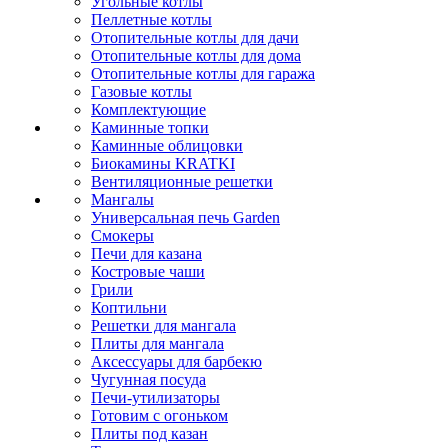
Угольные котлы
Пеллетные котлы
Отопительные котлы для дачи
Отопительные котлы для дома
Отопительные котлы для гаража
Газовые котлы
Комплектующие
Каминные топки
Каминные облицовки
Биокамины KRATKI
Вентиляционные решетки
Мангалы
Универсальная печь Garden
Смокеры
Печи для казана
Костровые чаши
Грили
Коптильни
Решетки для мангала
Плиты для мангала
Аксессуары для барбекю
Чугунная посуда
Печи-утилизаторы
Готовим с огоньком
Плиты под казан