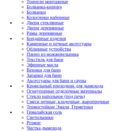
Тоннели монтажные
Болванка-кирпич
Болванки
Колосники наборные
Двери стеклянные
Двери деревянные
Рамы деревянные
Бондарные изделия
Каминные и печные аксессуары
Обливные устройства
Панно из можжевельника
Текстиль для бани
Эфирные масла
Веники для бани
Запарки для бани
Аксессуары для бани и сауны
Кровельный проходник для дымохода
Огнеупорные отделочные материалы
Стекло напольное (под печь)
Смеси печные, кладочные, жаропрочные
Термостойкие Эмали, Герметики
Гималайская соль
Светильники
Розжиг
Чистка дымохода