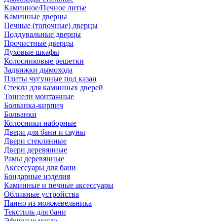
Каминное/Печное литье
Каминные дверцы
Печные (топочные) дверцы
Поддувальные дверцы
Прочистные дверцы
Духовые шкафы
Колосниковые решетки
Задвижки дымохода
Плиты чугунные под казан
Стекла для каминных дверей
Тоннели монтажные
Болванка-кирпич
Болванки
Колосники наборные
Двери для бани и сауны
Двери стеклянные
Двери деревянные
Рамы деревянные
Аксессуары для бани
Бондарные изделия
Каминные и печные аксессуары
Обливные устройства
Панно из можжевельника
Текстиль для бани
Эфирные масла