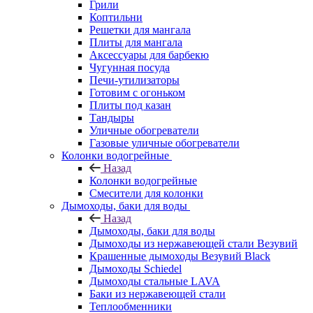
Грили
Коптильни
Решетки для мангала
Плиты для мангала
Аксессуары для барбекю
Чугунная посуда
Печи-утилизаторы
Готовим с огоньком
Плиты под казан
Тандыры
Уличные обогреватели
Газовые уличные обогреватели
Колонки водогрейные
Назад
Колонки водогрейные
Смесители для колонки
Дымоходы, баки для воды
Назад
Дымоходы, баки для воды
Дымоходы из нержавеющей стали Везувий
Крашенные дымоходы Везувий Black
Дымоходы Schiedel
Дымоходы стальные LAVA
Баки из нержавеющей стали
Теплообменники