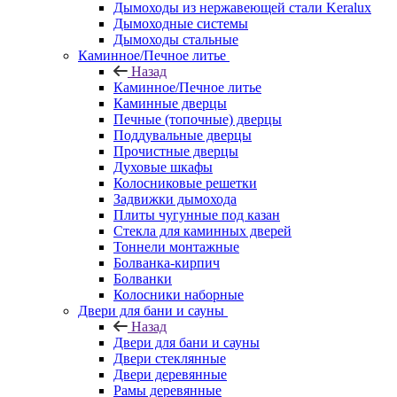
Дымоходы из нержавеющей стали Keralux
Дымоходные системы
Дымоходы стальные
Каминное/Печное литье
Назад
Каминное/Печное литье
Каминные дверцы
Печные (топочные) дверцы
Поддувальные дверцы
Прочистные дверцы
Духовые шкафы
Колосниковые решетки
Задвижки дымохода
Плиты чугунные под казан
Стекла для каминных дверей
Тоннели монтажные
Болванка-кирпич
Болванки
Колосники наборные
Двери для бани и сауны
Назад
Двери для бани и сауны
Двери стеклянные
Двери деревянные
Рамы деревянные