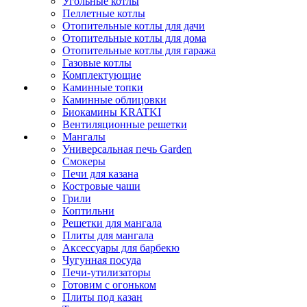
Угольные котлы
Пеллетные котлы
Отопительные котлы для дачи
Отопительные котлы для дома
Отопительные котлы для гаража
Газовые котлы
Комплектующие
Каминные топки
Каминные облицовки
Биокамины KRATKI
Вентиляционные решетки
Мангалы
Универсальная печь Garden
Смокеры
Печи для казана
Костровые чаши
Грили
Коптильни
Решетки для мангала
Плиты для мангала
Аксессуары для барбекю
Чугунная посуда
Печи-утилизаторы
Готовим с огоньком
Плиты под казан