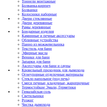
Тоннели монтажные
Болванка-кирпич
Болванки
Колосники наборные
Двери стеклянные
Двери деревянные
Рамы деревянные
Бондарные изделия
Каминные и печные аксессуары
Обливные устройства
Панно из можжевельника
Текстиль для бани
Эфирные масла
Веники для бани
Запарки для бани
Аксессуары для бани и сауны
Кровельный проходник для дымохода
Огнеупорные отделочные материалы
Стекло напольное (под печь)
Смеси печные, кладочные, жаропрочные
Термостойкие Эмали, Герметики
Гималайская соль
Светильники
Розжиг
Чистка дымохода