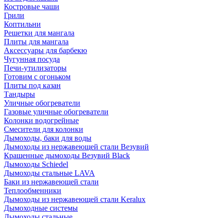
Костровые чаши
Грили
Коптильни
Решетки для мангала
Плиты для мангала
Аксессуары для барбекю
Чугунная посуда
Печи-утилизаторы
Готовим с огоньком
Плиты под казан
Тандыры
Уличные обогреватели
Газовые уличные обогреватели
Колонки водогрейные
Смесители для колонки
Дымоходы, баки для воды
Дымоходы из нержавеющей стали Везувий
Крашенные дымоходы Везувий Black
Дымоходы Schiedel
Дымоходы стальные LAVA
Баки из нержавеющей стали
Теплообменники
Дымоходы из нержавеющей стали Keralux
Дымоходные системы
Дымоходы стальные