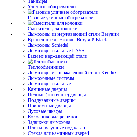
Тандыры
Уличные обогреватели
Газовые уличные обогреватели
Смесители для колонки
Дымоходы из нержавеющей стали Везувий
Крашенные дымоходы Везувий Black
Дымоходы Schiedel
Дымоходы стальные LAVA
Баки из нержавеющей стали
Теплообменники
Дымоходы из нержавеющей стали Keralux
Дымоходные системы
Дымоходы стальные
Каминные дверцы
Печные (топочные) дверцы
Поддувальные дверцы
Прочистные дверцы
Духовые шкафы
Колосниковые решетки
Задвижки дымохода
Плиты чугунные под казан
Стекла для каминных дверей