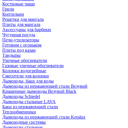
Костровые чаши
Грили
Коптильни
Решетки для мангала
Плиты для мангала
Аксессуары для барбекю
Чугунная посуда
Печи-утилизаторы
Готовим с огоньком
Плиты под казан
Тандыры
Уличные обогреватели
Газовые уличные обогреватели
Колонки водогрейные
Смесители для колонки
Дымоходы, баки для воды
Дымоходы из нержавеющей стали Везувий
Крашенные дымоходы Везувий Black
Дымоходы Schiedel
Дымоходы стальные LAVA
Баки из нержавеющей стали
Теплообменники
Дымоходы из нержавеющей стали Keralux
Дымоходные системы
Дымоходы стальные