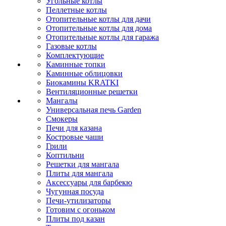
Угольные котлы
Пеллетные котлы
Отопительные котлы для дачи
Отопительные котлы для дома
Отопительные котлы для гаража
Газовые котлы
Комплектующие
Каминные топки
Каминные облицовки
Биокамины KRATKI
Вентиляционные решетки
Мангалы
Универсальная печь Garden
Смокеры
Печи для казана
Костровые чаши
Грили
Коптильни
Решетки для мангала
Плиты для мангала
Аксессуары для барбекю
Чугунная посуда
Печи-утилизаторы
Готовим с огоньком
Плиты под казан