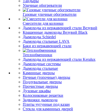
Тандыры
Уличные обогреватели
Газовые уличные обогреватели
Смесители для колонки
Дымоходы из нержавеющей стали Везувий
Крашенные дымоходы Везувий Black
Дымоходы Schiedel
Дымоходы стальные LAVA
Баки из нержавеющей стали
Теплообменники
Дымоходы из нержавеющей стали Keralux
Дымоходные системы
Дымоходы стальные
Каминные дверцы
Печные (топочные) дверцы
Поддувальные дверцы
Прочистные дверцы
Духовые шкафы
Колосниковые решетки
Задвижки дымохода
Плиты чугунные под казан
Стекла для каминных дверей