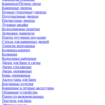
Каминное/Печное литье
Каминные дверцы
Печные (топочные) дверцы
Поддувальные дверцы
Прочистные дверцы
Духовые шкафы
Колосниковые решетки
Задвижки дымохода
Плиты чугунные под казан
Стекла для каминных дверей
Тоннели монтажные
Болванка-кирпич
Болванки
Колосники наборные
Двери для бани и сауны
Двери стеклянные
Двери деревянные
Рамы деревянные
Аксессуары для бани
Бондарные изделия
Каминные и печные аксессуары
Обливные устройства
Панно из можжевельника
Текстиль для бани
Эфирные масла