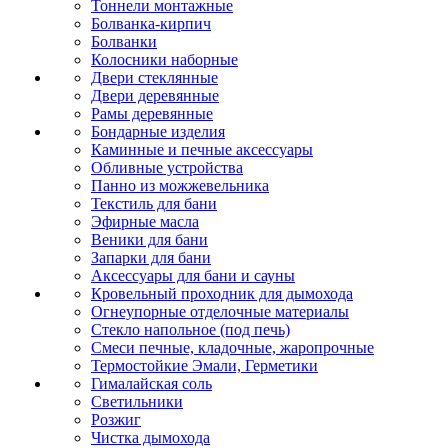
Тоннели монтажные
Болванка-кирпич
Болванки
Колосники наборные
Двери стеклянные
Двери деревянные
Рамы деревянные
Бондарные изделия
Каминные и печные аксессуары
Обливные устройства
Панно из можжевельника
Текстиль для бани
Эфирные масла
Веники для бани
Запарки для бани
Аксессуары для бани и сауны
Кровельный проходник для дымохода
Огнеупорные отделочные материалы
Стекло напольное (под печь)
Смеси печные, кладочные, жаропрочные
Термостойкие Эмали, Герметики
Гималайская соль
Светильники
Розжиг
Чистка дымохода