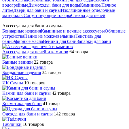
водогрейные
Дымоходы, баки для воды
Каминное/Печное
литье
Двери для бани и сауны
Изоляционные отделочные
материалы
Сопутствующие товары
Стекла для печей
—
Аксессуары для бани и сауны
Бондарные изделия
Каминные и печные аксессуары
Обливные
устройства
Панно из можжевельника
Текстиль для
бани
Эфирные масла
Веники для бани
Запарки для бани
Аксессуары для печей и каминов
64 товара
Банные веники
22 товара
Бондарные изделия
34 товара
ИК Сауны
10 товаров
Камни для бани и сауны
42 товара
Косметика для бани
41 товар
Одежда для бани и сауны
142 товара
Таблички
16 товаров