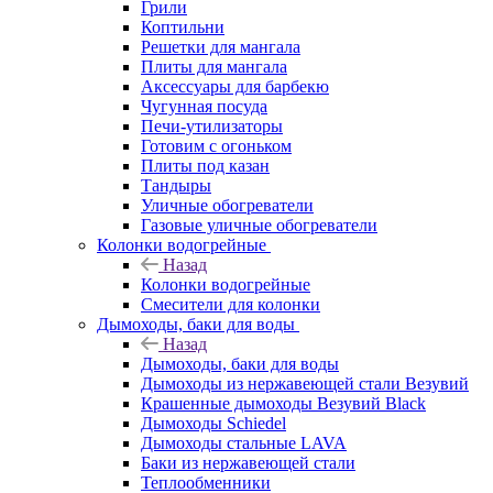
Грили
Коптильни
Решетки для мангала
Плиты для мангала
Аксессуары для барбекю
Чугунная посуда
Печи-утилизаторы
Готовим с огоньком
Плиты под казан
Тандыры
Уличные обогреватели
Газовые уличные обогреватели
Колонки водогрейные
Назад
Колонки водогрейные
Смесители для колонки
Дымоходы, баки для воды
Назад
Дымоходы, баки для воды
Дымоходы из нержавеющей стали Везувий
Крашенные дымоходы Везувий Black
Дымоходы Schiedel
Дымоходы стальные LAVA
Баки из нержавеющей стали
Теплообменники