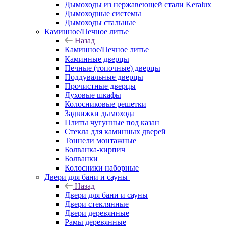
Дымоходы из нержавеющей стали Keralux
Дымоходные системы
Дымоходы стальные
Каминное/Печное литье
Назад
Каминное/Печное литье
Каминные дверцы
Печные (топочные) дверцы
Поддувальные дверцы
Прочистные дверцы
Духовые шкафы
Колосниковые решетки
Задвижки дымохода
Плиты чугунные под казан
Стекла для каминных дверей
Тоннели монтажные
Болванка-кирпич
Болванки
Колосники наборные
Двери для бани и сауны
Назад
Двери для бани и сауны
Двери стеклянные
Двери деревянные
Рамы деревянные