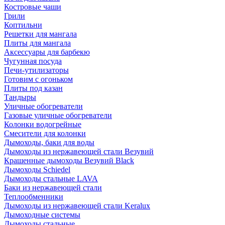
Костровые чаши
Грили
Коптильни
Решетки для мангала
Плиты для мангала
Аксессуары для барбекю
Чугунная посуда
Печи-утилизаторы
Готовим с огоньком
Плиты под казан
Тандыры
Уличные обогреватели
Газовые уличные обогреватели
Колонки водогрейные
Смесители для колонки
Дымоходы, баки для воды
Дымоходы из нержавеющей стали Везувий
Крашенные дымоходы Везувий Black
Дымоходы Schiedel
Дымоходы стальные LAVA
Баки из нержавеющей стали
Теплообменники
Дымоходы из нержавеющей стали Keralux
Дымоходные системы
Дымоходы стальные