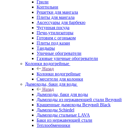
Грили
Коптильни
Решетки для мангала
Плиты для мангала
Аксессуары для барбекю
Чугунная посуда
Печи-утилизаторы
Готовим с огоньком
Плиты под казан
Тандыры
Уличные обогреватели
Газовые уличные обогреватели
Колонки водогрейные
Назад
Колонки водогрейные
Смесители для колонки
Дымоходы, баки для воды
Назад
Дымоходы, баки для воды
Дымоходы из нержавеющей стали Везувий
Крашенные дымоходы Везувий Black
Дымоходы Schiedel
Дымоходы стальные LAVA
Баки из нержавеющей стали
Теплообменники