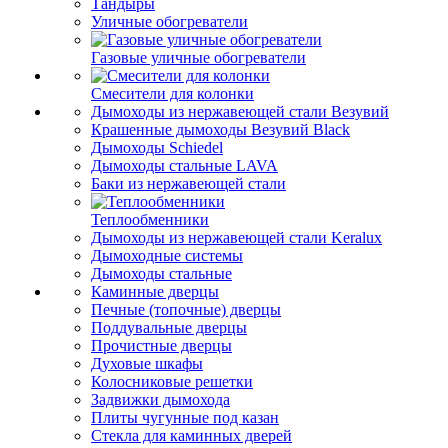
Тандыры
Уличные обогреватели
Газовые уличные обогреватели
Смесители для колонки
Дымоходы из нержавеющей стали Везувий
Крашенные дымоходы Везувий Black
Дымоходы Schiedel
Дымоходы стальные LAVA
Баки из нержавеющей стали
Теплообменники
Дымоходы из нержавеющей стали Keralux
Дымоходные системы
Дымоходы стальные
Каминные дверцы
Печные (топочные) дверцы
Поддувальные дверцы
Прочистные дверцы
Духовые шкафы
Колосниковые решетки
Задвижки дымохода
Плиты чугунные под казан
Стекла для каминных дверей