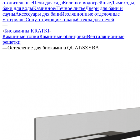
отопительные
Печи для сада
Колонки водогрейные
Дымоходы,
баки для воды
Каминное/Печное литье
Двери для бани и
сауны
Аксессуары для бани
Изоляционные отделочные
материалы
Сопутствующие товары
Стекла для печей
—
Биокамины KRATKI
Каминные топки
Каминные облицовки
Вентиляционные
решетки
—
Остекление для биокамина QUAT/SZYBA