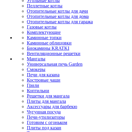
Угольные котлы
Пеллетные котлы
Отопительные котлы для дачи
Отопительные котлы для дома
Отопительные котлы для гаража
Газовые котлы
Комплектующие
Каминные топки
Каминные облицовки
Биокамины KRATKI
Вентиляционные решетки
Мангалы
Универсальная печь Garden
Смокеры
Печи для казана
Костровые чаши
Грили
Коптильни
Решетки для мангала
Плиты для мангала
Аксессуары для барбекю
Чугунная посуда
Печи-утилизаторы
Готовим с огоньком
Плиты под казан