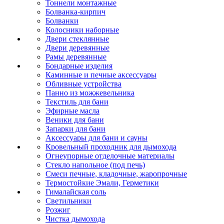
Тоннели монтажные
Болванка-кирпич
Болванки
Колосники наборные
Двери стеклянные
Двери деревянные
Рамы деревянные
Бондарные изделия
Каминные и печные аксессуары
Обливные устройства
Панно из можжевельника
Текстиль для бани
Эфирные масла
Веники для бани
Запарки для бани
Аксессуары для бани и сауны
Кровельный проходник для дымохода
Огнеупорные отделочные материалы
Стекло напольное (под печь)
Смеси печные, кладочные, жаропрочные
Термостойкие Эмали, Герметики
Гималайская соль
Светильники
Розжиг
Чистка дымохода