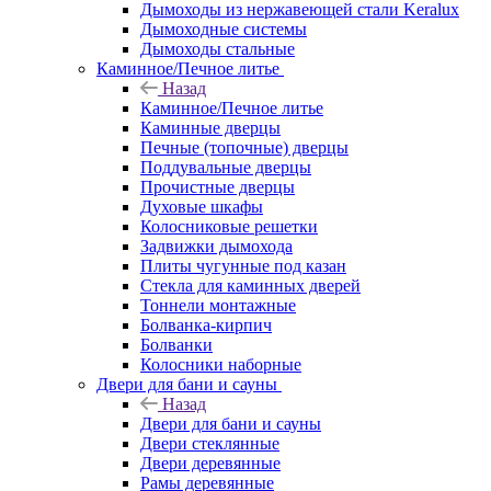
Дымоходы из нержавеющей стали Keralux
Дымоходные системы
Дымоходы стальные
Каминное/Печное литье
Назад
Каминное/Печное литье
Каминные дверцы
Печные (топочные) дверцы
Поддувальные дверцы
Прочистные дверцы
Духовые шкафы
Колосниковые решетки
Задвижки дымохода
Плиты чугунные под казан
Стекла для каминных дверей
Тоннели монтажные
Болванка-кирпич
Болванки
Колосники наборные
Двери для бани и сауны
Назад
Двери для бани и сауны
Двери стеклянные
Двери деревянные
Рамы деревянные