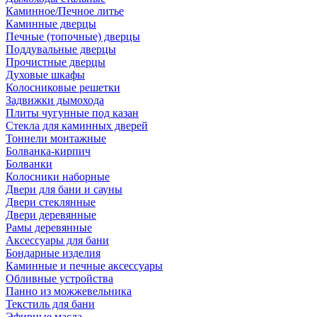
Каминное/Печное литье
Каминные дверцы
Печные (топочные) дверцы
Поддувальные дверцы
Прочистные дверцы
Духовые шкафы
Колосниковые решетки
Задвижки дымохода
Плиты чугунные под казан
Стекла для каминных дверей
Тоннели монтажные
Болванка-кирпич
Болванки
Колосники наборные
Двери для бани и сауны
Двери стеклянные
Двери деревянные
Рамы деревянные
Аксессуары для бани
Бондарные изделия
Каминные и печные аксессуары
Обливные устройства
Панно из можжевельника
Текстиль для бани
Эфирные масла