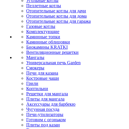
Угольные котлы
Пеллетные котлы
Отопительные котлы для дачи
Отопительные котлы для дома
Отопительные котлы для гаража
Газовые котлы
Комплектующие
Каминные топки
Каминные облицовки
Биокамины KRATKI
Вентиляционные решетки
Мангалы
Универсальная печь Garden
Смокеры
Печи для казана
Костровые чаши
Грили
Коптильни
Решетки для мангала
Плиты для мангала
Аксессуары для барбекю
Чугунная посуда
Печи-утилизаторы
Готовим с огоньком
Плиты под казан