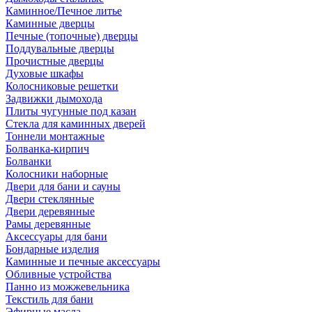
Каминное/Печное литье
Каминные дверцы
Печные (топочные) дверцы
Поддувальные дверцы
Прочистные дверцы
Духовые шкафы
Колосниковые решетки
Задвижки дымохода
Плиты чугунные под казан
Стекла для каминных дверей
Тоннели монтажные
Болванка-кирпич
Болванки
Колосники наборные
Двери для бани и сауны
Двери стеклянные
Двери деревянные
Рамы деревянные
Аксессуары для бани
Бондарные изделия
Каминные и печные аксессуары
Обливные устройства
Панно из можжевельника
Текстиль для бани
Эфирные масла