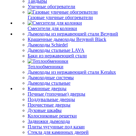
Тандыры
Уличные обогреватели
Газовые уличные обогреватели
Смесители для колонки
Дымоходы из нержавеющей стали Везувий
Крашенные дымоходы Везувий Black
Дымоходы Schiedel
Дымоходы стальные LAVA
Баки из нержавеющей стали
Теплообменники
Дымоходы из нержавеющей стали Keralux
Дымоходные системы
Дымоходы стальные
Каминные дверцы
Печные (топочные) дверцы
Поддувальные дверцы
Прочистные дверцы
Духовые шкафы
Колосниковые решетки
Задвижки дымохода
Плиты чугунные под казан
Стекла для каминных дверей