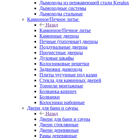
Дымоходы из нержавеющей стали Keralux
Дымоходные системы
Дымоходы стальные
Каминное/Печное литье
Назад
Каминное/Печное литье
Каминные дверцы
Печные (топочные) дверцы
Поддувальные дверцы
Прочистные дверцы
Духовые шкафы
Колосниковые решетки
Задвижки дымохода
Плиты чугунные под казан
Стекла для каминных дверей
Тоннели монтажные
Болванка-кирпич
Болванки
Колосники наборные
Двери для бани и сауны
Назад
Двери для бани и сауны
Двери стеклянные
Двери деревянные
Рамы деревянные