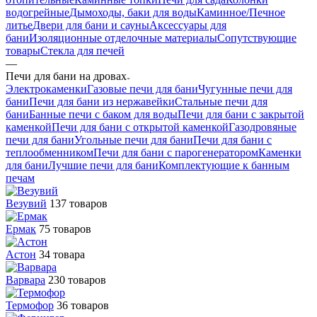
водогрейные
Дымоходы, баки для воды
Каминное/Печное
литье
Двери для бани и сауны
Аксессуары для
бани
Изоляционные отделочные материалы
Сопутствующие
товары
Стекла для печей
—
Печи для бани на дровах
Электрокаменки
Газовые печи для бани
Чугунные печи для
бани
Печи для бани из нержавейки
Стальные печи для
бани
Банные печи с баком для воды
Печи для бани с закрытой
каменкой
Печи для бани с открытой каменкой
Газодровяные
печи для бани
Угольные печи для бани
Печи для бани с
теплообменником
Печи для бани с парогенератором
Каменки
для бани
Лучшие печи для бани
Комплектующие к банным
печам
Везувий
137 товаров
Ермак
75 товаров
Астон
34 товара
Варвара
230 товаров
Термофор
36 товаров