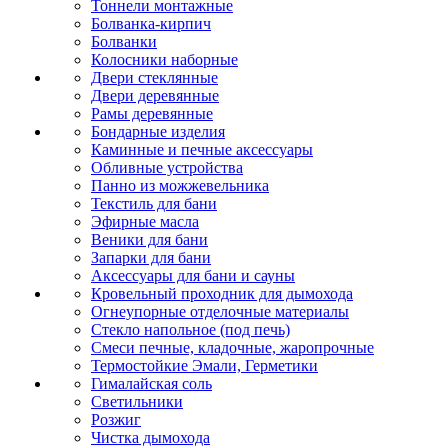
Тоннели монтажные
Болванка-кирпич
Болванки
Колосники наборные
Двери стеклянные
Двери деревянные
Рамы деревянные
Бондарные изделия
Каминные и печные аксессуары
Обливные устройства
Панно из можжевельника
Текстиль для бани
Эфирные масла
Веники для бани
Запарки для бани
Аксессуары для бани и сауны
Кровельный проходник для дымохода
Огнеупорные отделочные материалы
Стекло напольное (под печь)
Смеси печные, кладочные, жаропрочные
Термостойкие Эмали, Герметики
Гималайская соль
Светильники
Розжиг
Чистка дымохода