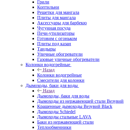
Грили
Коптильни
Решетки для мангала
Плиты для мангала
Аксессуары для барбекю
Чугунная посуда
Печи-утилизаторы
Готовим с огоньком
Плиты под казан
Тандыры
Уличные обогреватели
Газовые уличные обогреватели
Колонки водогрейные
Назад
Колонки водогрейные
Смесители для колонки
Дымоходы, баки для воды
Назад
Дымоходы, баки для воды
Дымоходы из нержавеющей стали Везувий
Крашенные дымоходы Везувий Black
Дымоходы Schiedel
Дымоходы стальные LAVA
Баки из нержавеющей стали
Теплообменники