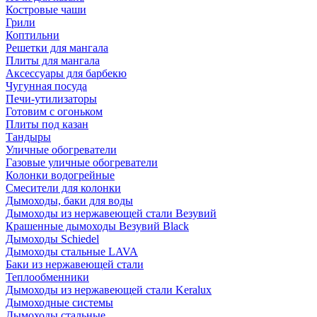
Костровые чаши
Грили
Коптильни
Решетки для мангала
Плиты для мангала
Аксессуары для барбекю
Чугунная посуда
Печи-утилизаторы
Готовим с огоньком
Плиты под казан
Тандыры
Уличные обогреватели
Газовые уличные обогреватели
Колонки водогрейные
Смесители для колонки
Дымоходы, баки для воды
Дымоходы из нержавеющей стали Везувий
Крашенные дымоходы Везувий Black
Дымоходы Schiedel
Дымоходы стальные LAVA
Баки из нержавеющей стали
Теплообменники
Дымоходы из нержавеющей стали Keralux
Дымоходные системы
Дымоходы стальные