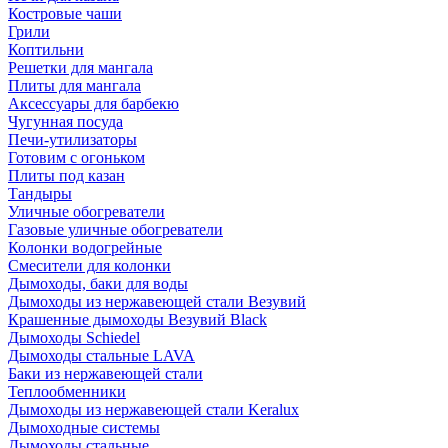
Костровые чаши
Грили
Коптильни
Решетки для мангала
Плиты для мангала
Аксессуары для барбекю
Чугунная посуда
Печи-утилизаторы
Готовим с огоньком
Плиты под казан
Тандыры
Уличные обогреватели
Газовые уличные обогреватели
Колонки водогрейные
Смесители для колонки
Дымоходы, баки для воды
Дымоходы из нержавеющей стали Везувий
Крашенные дымоходы Везувий Black
Дымоходы Schiedel
Дымоходы стальные LAVA
Баки из нержавеющей стали
Теплообменники
Дымоходы из нержавеющей стали Keralux
Дымоходные системы
Дымоходы стальные