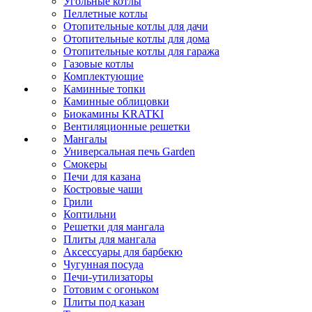
Угольные котлы
Пеллетные котлы
Отопительные котлы для дачи
Отопительные котлы для дома
Отопительные котлы для гаража
Газовые котлы
Комплектующие
Каминные топки
Каминные облицовки
Биокамины KRATKI
Вентиляционные решетки
Мангалы
Универсальная печь Garden
Смокеры
Печи для казана
Костровые чаши
Грили
Коптильни
Решетки для мангала
Плиты для мангала
Аксессуары для барбекю
Чугунная посуда
Печи-утилизаторы
Готовим с огоньком
Плиты под казан