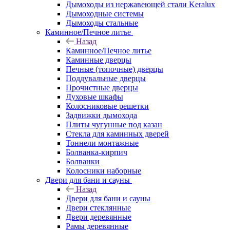
Дымоходы из нержавеющей стали Keralux
Дымоходные системы
Дымоходы стальные
Каминное/Печное литье
Назад
Каминное/Печное литье
Каминные дверцы
Печные (топочные) дверцы
Поддувальные дверцы
Прочистные дверцы
Духовые шкафы
Колосниковые решетки
Задвижки дымохода
Плиты чугунные под казан
Стекла для каминных дверей
Тоннели монтажные
Болванка-кирпич
Болванки
Колосники наборные
Двери для бани и сауны
Назад
Двери для бани и сауны
Двери стеклянные
Двери деревянные
Рамы деревянные