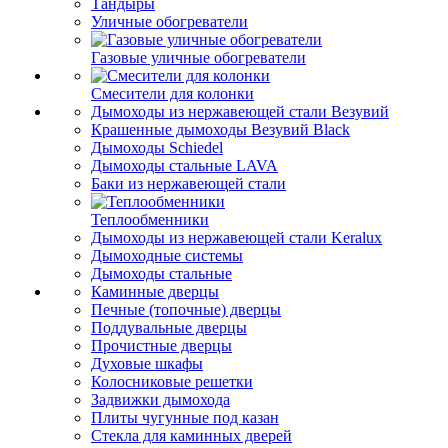
Тандыры
Уличные обогреватели
Газовые уличные обогреватели
Смесители для колонки
Дымоходы из нержавеющей стали Везувий
Крашенные дымоходы Везувий Black
Дымоходы Schiedel
Дымоходы стальные LAVA
Баки из нержавеющей стали
Теплообменники
Дымоходы из нержавеющей стали Keralux
Дымоходные системы
Дымоходы стальные
Каминные дверцы
Печные (топочные) дверцы
Поддувальные дверцы
Прочистные дверцы
Духовые шкафы
Колосниковые решетки
Задвижки дымохода
Плиты чугунные под казан
Стекла для каминных дверей