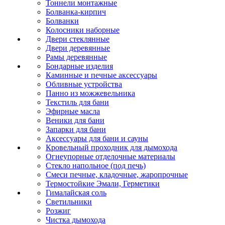
Тоннели монтажные
Болванка-кирпич
Болванки
Колосники наборные
Двери стеклянные
Двери деревянные
Рамы деревянные
Бондарные изделия
Каминные и печные аксессуары
Обливные устройства
Панно из можжевельника
Текстиль для бани
Эфирные масла
Веники для бани
Запарки для бани
Аксессуары для бани и сауны
Кровельный проходник для дымохода
Огнеупорные отделочные материалы
Стекло напольное (под печь)
Смеси печные, кладочные, жаропрочные
Термостойкие Эмали, Герметики
Гималайская соль
Светильники
Розжиг
Чистка дымохода