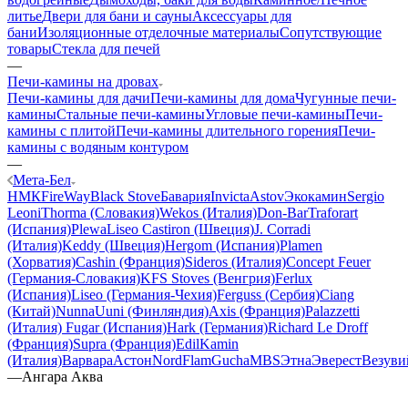
литье
Двери для бани и сауны
Аксессуары для
бани
Изоляционные отделочные материалы
Сопутствующие
товары
Стекла для печей
—
Печи-камины на дровах
Печи-камины для дачи
Печи-камины для дома
Чугунные печи-
камины
Стальные печи-камины
Угловые печи-камины
Печи-
камины с плитой
Печи-камины длительного горения
Печи-
камины с водяным контуром
—
Мета-Бел
НМК
FireWay
Black Stove
Бавария
Invicta
Astov
Экокамин
Sergio
Leoni
Thorma (Словакия)
Wekos (Италия)
Don-Bar
Traforart
(Испания)
Plewa
Liseo Castiron (Швеция)
J. Corradi
(Италия)
Keddy (Швеция)
Hergom (Испания)
Plamen
(Хорватия)
Cashin (Франция)
Sideros (Италия)
Concept Feuer
(Германия-Словакия)
KFS Stoves (Венгрия)
Ferlux
(Испания)
Liseo (Германия-Чехия)
Ferguss (Сербия)
Ciang
(Китай)
NunnaUuni (Финляндия)
Axis (Франция)
Palazzetti
(Италия)
Fugar (Испания)
Hark (Германия)
Richard Le Droff
(Франция)
Supra (Франция)
EdilKamin
(Италия)
Варвара
Астон
NordFlam
Gucha
MBS
Этна
Эверест
Везуви
—
Ангара Аква