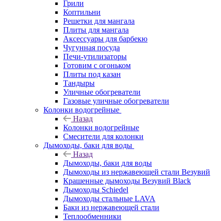
Грили
Коптильни
Решетки для мангала
Плиты для мангала
Аксессуары для барбекю
Чугунная посуда
Печи-утилизаторы
Готовим с огоньком
Плиты под казан
Тандыры
Уличные обогреватели
Газовые уличные обогреватели
Колонки водогрейные
Назад
Колонки водогрейные
Смесители для колонки
Дымоходы, баки для воды
Назад
Дымоходы, баки для воды
Дымоходы из нержавеющей стали Везувий
Крашенные дымоходы Везувий Black
Дымоходы Schiedel
Дымоходы стальные LAVA
Баки из нержавеющей стали
Теплообменники