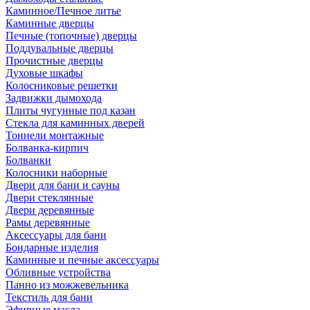
Каминное/Печное литье
Каминные дверцы
Печные (топочные) дверцы
Поддувальные дверцы
Прочистные дверцы
Духовые шкафы
Колосниковые решетки
Задвижки дымохода
Плиты чугунные под казан
Стекла для каминных дверей
Тоннели монтажные
Болванка-кирпич
Болванки
Колосники наборные
Двери для бани и сауны
Двери стеклянные
Двери деревянные
Рамы деревянные
Аксессуары для бани
Бондарные изделия
Каминные и печные аксессуары
Обливные устройства
Панно из можжевельника
Текстиль для бани
Эфирные масла