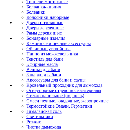
Тоннели монтажные
Болванка-кирпич
Болванки
Колосники наборные
Двери стеклянные
Двери деревянные
Рамы деревянные
Бондарные изделия
Каминные и печные аксессуары
Обливные устройства
Панно из можжевельника
Текстиль для бани
Эфирные масла
Веники для бани
Запарки для бани
Аксессуары для бани и сауны
Кровельный проходник для дымохода
Огнеупорные отделочные материалы
Стекло напольное (под печь)
Смеси печные, кладочные, жаропрочные
Термостойкие Эмали, Герметики
Гималайская соль
Светильники
Розжиг
Чистка дымохода