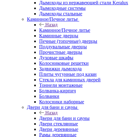
Дымоходы из нержавеющей стали Keralux
Дымоходные системы
Дымоходы стальные
Каминное/Печное литье
Назад
Каминное/Печное литье
Каминные дверцы
Печные (топочные) дверцы
Поддувальные дверцы
Прочистные дверцы
Духовые шкафы
Колосниковые решетки
Задвижки дымохода
Плиты чугунные под казан
Стекла для каминных дверей
Тоннели монтажные
Болванка-кирпич
Болванки
Колосники наборные
Двери для бани и сауны
Назад
Двери для бани и сауны
Двери стеклянные
Двери деревянные
Рамы деревянные