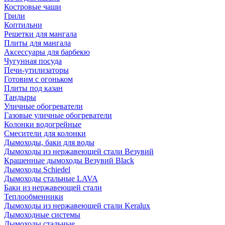
Костровые чаши
Грили
Коптильни
Решетки для мангала
Плиты для мангала
Аксессуары для барбекю
Чугунная посуда
Печи-утилизаторы
Готовим с огоньком
Плиты под казан
Тандыры
Уличные обогреватели
Газовые уличные обогреватели
Колонки водогрейные
Смесители для колонки
Дымоходы, баки для воды
Дымоходы из нержавеющей стали Везувий
Крашенные дымоходы Везувий Black
Дымоходы Schiedel
Дымоходы стальные LAVA
Баки из нержавеющей стали
Теплообменники
Дымоходы из нержавеющей стали Keralux
Дымоходные системы
Дымоходы стальные