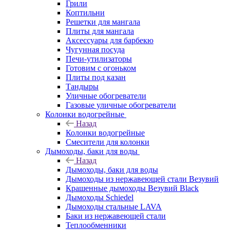
Грили
Коптильни
Решетки для мангала
Плиты для мангала
Аксессуары для барбекю
Чугунная посуда
Печи-утилизаторы
Готовим с огоньком
Плиты под казан
Тандыры
Уличные обогреватели
Газовые уличные обогреватели
Колонки водогрейные
Назад
Колонки водогрейные
Смесители для колонки
Дымоходы, баки для воды
Назад
Дымоходы, баки для воды
Дымоходы из нержавеющей стали Везувий
Крашенные дымоходы Везувий Black
Дымоходы Schiedel
Дымоходы стальные LAVA
Баки из нержавеющей стали
Теплообменники