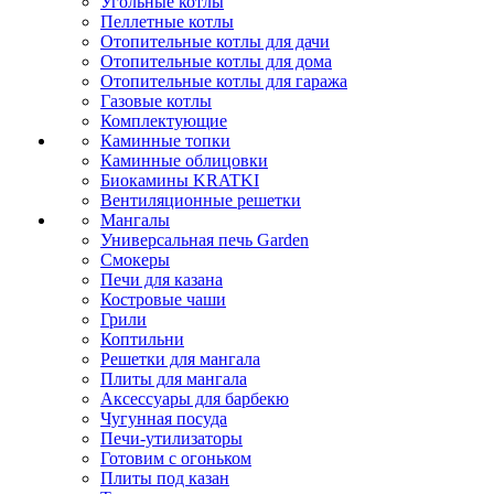
Угольные котлы
Пеллетные котлы
Отопительные котлы для дачи
Отопительные котлы для дома
Отопительные котлы для гаража
Газовые котлы
Комплектующие
Каминные топки
Каминные облицовки
Биокамины KRATKI
Вентиляционные решетки
Мангалы
Универсальная печь Garden
Смокеры
Печи для казана
Костровые чаши
Грили
Коптильни
Решетки для мангала
Плиты для мангала
Аксессуары для барбекю
Чугунная посуда
Печи-утилизаторы
Готовим с огоньком
Плиты под казан