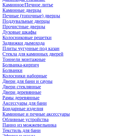
Каминное/Печное литье
Каминные дверцы
Печные (топочные) дверцы
Поддувальные дверцы
Прочистные дверцы
Духовые шкафы
Колосниковые решетки
Задвижки дымохода
Плиты чугунные под казан
Стекла для каминных дверей
Тоннели монтажные
Болванка-кирпич
Болванки
Колосники наборные
Двери для бани и сауны
Двери стеклянные
Двери деревянные
Рамы деревянные
Аксессуары для бани
Бондарные изделия
Каминные и печные аксессуары
Обливные устройства
Панно из можжевельника
Текстиль для бани
Эфирные масла