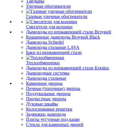
Тандыры
Уличные обогреватели
Газовые уличные обогреватели
Смесители для колонки
Дымоходы из нержавеющей стали Везувий
Крашенные дымоходы Везувий Black
Дымоходы Schiedel
Дымоходы стальные LAVA
Баки из нержавеющей стали
Теплообменники
Дымоходы из нержавеющей стали Keralux
Дымоходные системы
Дымоходы стальные
Каминные дверцы
Печные (топочные) дверцы
Поддувальные дверцы
Прочистные дверцы
Духовые шкафы
Колосниковые решетки
Задвижки дымохода
Плиты чугунные под казан
Стекла для каминных дверей