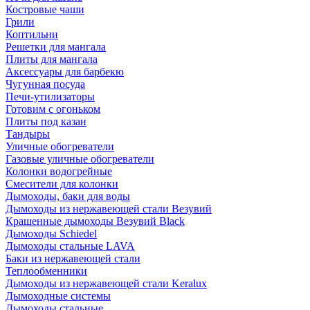
Костровые чаши
Грили
Коптильни
Решетки для мангала
Плиты для мангала
Аксессуары для барбекю
Чугунная посуда
Печи-утилизаторы
Готовим с огоньком
Плиты под казан
Тандыры
Уличные обогреватели
Газовые уличные обогреватели
Колонки водогрейные
Смесители для колонки
Дымоходы, баки для воды
Дымоходы из нержавеющей стали Везувий
Крашенные дымоходы Везувий Black
Дымоходы Schiedel
Дымоходы стальные LAVA
Баки из нержавеющей стали
Теплообменники
Дымоходы из нержавеющей стали Keralux
Дымоходные системы
Дымоходы стальные