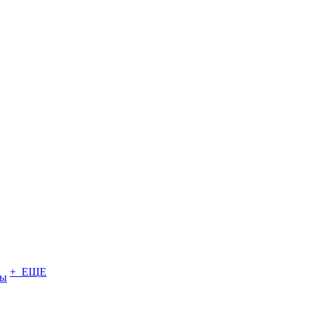
+ ЕЩЕ
ты