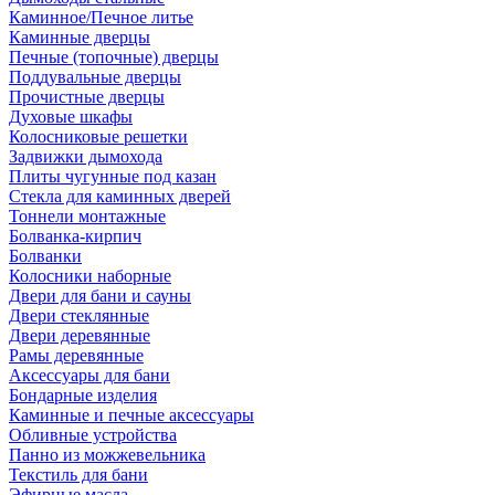
Каминное/Печное литье
Каминные дверцы
Печные (топочные) дверцы
Поддувальные дверцы
Прочистные дверцы
Духовые шкафы
Колосниковые решетки
Задвижки дымохода
Плиты чугунные под казан
Стекла для каминных дверей
Тоннели монтажные
Болванка-кирпич
Болванки
Колосники наборные
Двери для бани и сауны
Двери стеклянные
Двери деревянные
Рамы деревянные
Аксессуары для бани
Бондарные изделия
Каминные и печные аксессуары
Обливные устройства
Панно из можжевельника
Текстиль для бани
Эфирные масла