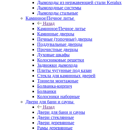
Дымоходы из нержавеющей стали Keralux
Дымоходные системы
Дымоходы стальные
Каминное/Печное литье
Назад
Каминное/Печное литье
Каминные дверцы
Печные (топочные) дверцы
Поддувальные дверцы
Прочистные дверцы
Духовые шкафы
Колосниковые решетки
Задвижки дымохода
Плиты чугунные под казан
Стекла для каминных дверей
Тоннели монтажные
Болванка-кирпич
Болванки
Колосники наборные
Двери для бани и сауны
Назад
Двери для бани и сауны
Двери стеклянные
Двери деревянные
Рамы деревянные