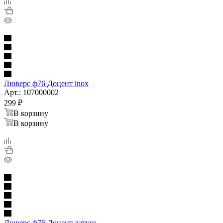
Люверс ф76 Доцент inox
Арт.: 107000002
299
₽
В корзину
В корзину
Люверс ф76 Доцент латунь