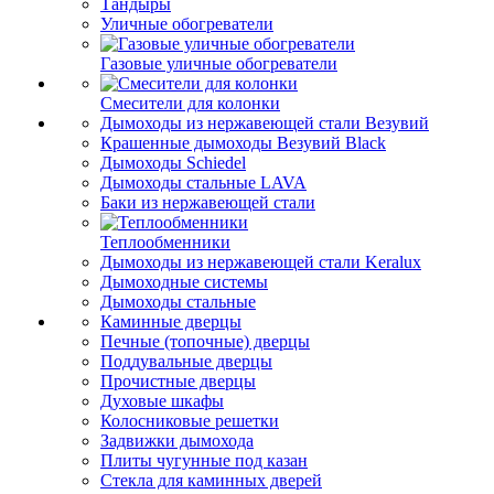
Тандыры
Уличные обогреватели
Газовые уличные обогреватели
Смесители для колонки
Дымоходы из нержавеющей стали Везувий
Крашенные дымоходы Везувий Black
Дымоходы Schiedel
Дымоходы стальные LAVA
Баки из нержавеющей стали
Теплообменники
Дымоходы из нержавеющей стали Keralux
Дымоходные системы
Дымоходы стальные
Каминные дверцы
Печные (топочные) дверцы
Поддувальные дверцы
Прочистные дверцы
Духовые шкафы
Колосниковые решетки
Задвижки дымохода
Плиты чугунные под казан
Стекла для каминных дверей