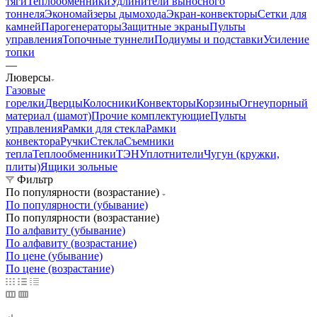
тяги
Теплообменники
Удлинители выносного
тоннеля
Экономайзеры дымохода
Экран-конвекторы
Сетки для
камней
Парогенераторы
Защитные экраны
Пульты
управления
Топочные туннели
Подиумы и подставки
Усиление
топки
—
Люверсы
Газовые
горелки
Дверцы
Колосники
Конвекторы
Корзины
Огнеупорный
материал (шамот)
Прочие комплектующие
Пульты
управления
Рамки для стекла
Рамки
конвектора
Ручки
Стекла
Съемники
тепла
Теплообменники
ТЭН
Уплотнители
Чугун (кружки,
плиты)
Ящики зольные
Фильтр
По популярности (возрастание)
По популярности (убывание)
По популярности (возрастание)
По алфавиту (убывание)
По алфавиту (возрастание)
По цене (убывание)
По цене (возрастание)