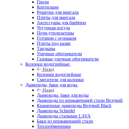
Грили
Коптильни
Решетки для мангала
Плиты для мангала
Аксессуары для барбекю
Чугунная посуда
Печи-утилизаторы
Готовим с огоньком
Плиты под казан
Тандыры
Уличные обогреватели
Газовые уличные обогреватели
Колонки водогрейные
Назад
Колонки водогрейные
Смесители для колонки
Дымоходы, баки для воды
Назад
Дымоходы, баки для воды
Дымоходы из нержавеющей стали Везувий
Крашенные дымоходы Везувий Black
Дымоходы Schiedel
Дымоходы стальные LAVA
Баки из нержавеющей стали
Теплообменники