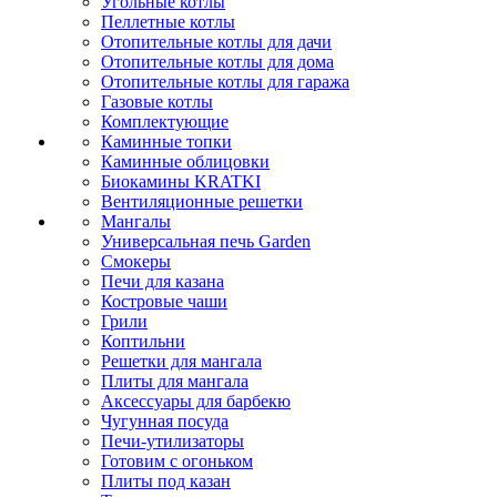
Угольные котлы
Пеллетные котлы
Отопительные котлы для дачи
Отопительные котлы для дома
Отопительные котлы для гаража
Газовые котлы
Комплектующие
Каминные топки
Каминные облицовки
Биокамины KRATKI
Вентиляционные решетки
Мангалы
Универсальная печь Garden
Смокеры
Печи для казана
Костровые чаши
Грили
Коптильни
Решетки для мангала
Плиты для мангала
Аксессуары для барбекю
Чугунная посуда
Печи-утилизаторы
Готовим с огоньком
Плиты под казан