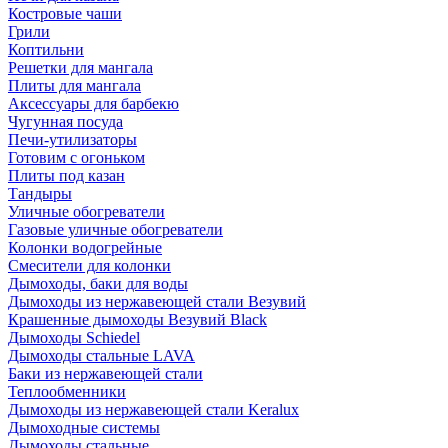
Костровые чаши
Грили
Коптильни
Решетки для мангала
Плиты для мангала
Аксессуары для барбекю
Чугунная посуда
Печи-утилизаторы
Готовим с огоньком
Плиты под казан
Тандыры
Уличные обогреватели
Газовые уличные обогреватели
Колонки водогрейные
Смесители для колонки
Дымоходы, баки для воды
Дымоходы из нержавеющей стали Везувий
Крашенные дымоходы Везувий Black
Дымоходы Schiedel
Дымоходы стальные LAVA
Баки из нержавеющей стали
Теплообменники
Дымоходы из нержавеющей стали Keralux
Дымоходные системы
Дымоходы стальные