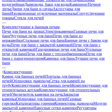
водогрейные
Дымоходы, баки для воды
Каминное/Печное
литье
Двери для бани и сауны
Аксессуары для
бани
Изоляционные отделочные материалы
Сопутствующие
товары
Стекла для печей
—
Комплектующие к банным печам
Печи для бани на дровах
Электрокаменки
Газовые печи для
бани
Чугунные печи для бани
Печи для бани из
нержавейки
Стальные печи для бани
Банные печи с баком для
воды
Печи для бани с закрытой каменкой
Печи для бани с
открытой каменкой
Газодровяные печи для бани
Угольные
печи для бани
Печи для бани с теплообменником
Печи для
бани с парогенератором
Каменки для бани
Лучшие печи для
бани
—
Комплектующие
Камни для банных печей
Порталы для банных
печей
Облицовки дымохода
Сетка для камней на
трубу
Комплектующие для банных печей
Комплектующие для
отопительных котлов
Комплектующие для отопительных
печей
Увеличитель каменки на печь
Закрытая
каменка
Облицовки для банных печей
Газовые
горелки
Катализаторы горения
Конвекторы дымохода
Модули
закрытой каменки
Навесные сетки-каменки
Регуляторы