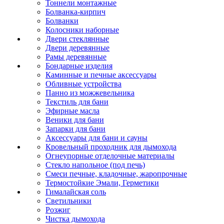
Тоннели монтажные
Болванка-кирпич
Болванки
Колосники наборные
Двери стеклянные
Двери деревянные
Рамы деревянные
Бондарные изделия
Каминные и печные аксессуары
Обливные устройства
Панно из можжевельника
Текстиль для бани
Эфирные масла
Веники для бани
Запарки для бани
Аксессуары для бани и сауны
Кровельный проходник для дымохода
Огнеупорные отделочные материалы
Стекло напольное (под печь)
Смеси печные, кладочные, жаропрочные
Термостойкие Эмали, Герметики
Гималайская соль
Светильники
Розжиг
Чистка дымохода