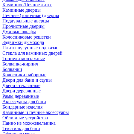
Каминное/Печное литье
Каминные дверцы
Печные (топочные) дверцы
Поддувальные дверцы
Прочистные дверцы
Духовые шкафы
Колосниковые решетки
Задвижки дымохода
Плиты чугунные под казан
Стекла для каминных дверей
Тоннели монтажные
Болванка-кирпич
Болванки
Колосники наборные
Двери для бани и сауны
Двери стеклянные
Двери деревянные
Рамы деревянные
Аксессуары для бани
Бондарные изделия
Каминные и печные аксессуары
Обливные устройства
Панно из можжевельника
Текстиль для бани
Эфирные масла