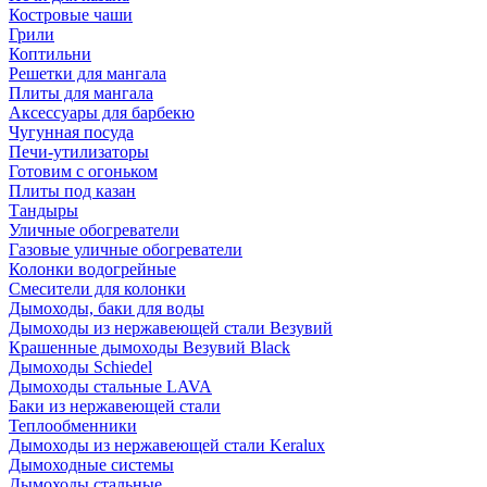
Костровые чаши
Грили
Коптильни
Решетки для мангала
Плиты для мангала
Аксессуары для барбекю
Чугунная посуда
Печи-утилизаторы
Готовим с огоньком
Плиты под казан
Тандыры
Уличные обогреватели
Газовые уличные обогреватели
Колонки водогрейные
Смесители для колонки
Дымоходы, баки для воды
Дымоходы из нержавеющей стали Везувий
Крашенные дымоходы Везувий Black
Дымоходы Schiedel
Дымоходы стальные LAVA
Баки из нержавеющей стали
Теплообменники
Дымоходы из нержавеющей стали Keralux
Дымоходные системы
Дымоходы стальные