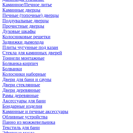
Каминное/Печное литье
Каминные дверцы
Печные (топочные) дверцы
Поддувальные дверцы
Прочистные дверцы
Духовые шкафы
Колосниковые решетки
Задвижки дымохода
Плиты чугунные под казан
Стекла для каминных дверей
Тоннели монтажные
Болванка-кирпич
Болванки
Колосники наборные
Двери для бани и сауны
Двери стеклянные
Двери деревянные
Рамы деревянные
Аксессуары для бани
Бондарные изделия
Каминные и печные аксессуары
Обливные устройства
Панно из можжевельника
Текстиль для бани
Эфирные масла