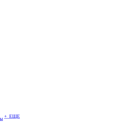
+ ЕЩЕ
ты