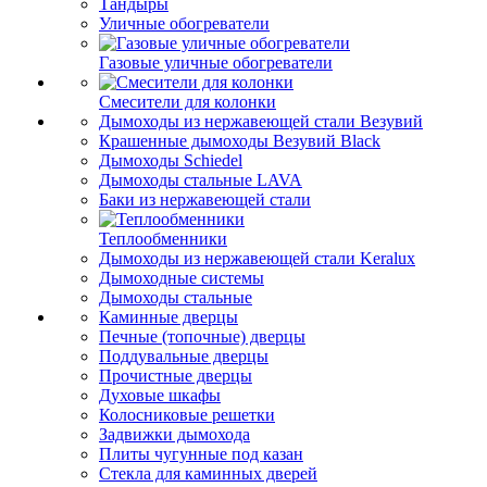
Тандыры
Уличные обогреватели
Газовые уличные обогреватели
Смесители для колонки
Дымоходы из нержавеющей стали Везувий
Крашенные дымоходы Везувий Black
Дымоходы Schiedel
Дымоходы стальные LAVA
Баки из нержавеющей стали
Теплообменники
Дымоходы из нержавеющей стали Keralux
Дымоходные системы
Дымоходы стальные
Каминные дверцы
Печные (топочные) дверцы
Поддувальные дверцы
Прочистные дверцы
Духовые шкафы
Колосниковые решетки
Задвижки дымохода
Плиты чугунные под казан
Стекла для каминных дверей