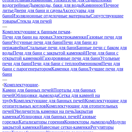
водогрейные
Дымоходы, баки для воды
Каминное/Печное
литье
Двери для бани и сауны
Аксессуары для
бани
Изоляционные отделочные материалы
Сопутствующие
товары
Стекла для печей
—
Комплектующие к банным печам
Печи для бани на дровах
Электрокаменки
Газовые печи для
бани
Чугунные печи для бани
Печи для бани из
нержавейки
Стальные печи для бани
Банные печи с баком для
воды
Печи для бани с закрытой каменкой
Печи для бани с
открытой каменкой
Газодровяные печи для бани
Угольные
печи для бани
Печи для бани с теплообменником
Печи для
бани с парогенератором
Каменки для бани
Лучшие печи для
бани
—
Комплектующие
Камни для банных печей
Порталы для банных
печей
Облицовки дымохода
Сетка для камней на
трубу
Комплектующие для банных печей
Комплектующие для
отопительных котлов
Комплектующие для отопительных
печей
Увеличитель каменки на печь
Закрытая
каменка
Облицовки для банных печей
Газовые
горелки
Катализаторы горения
Конвекторы дымохода
Модули
закрытой каменки
Навесные сетки-каменки
Регуляторы