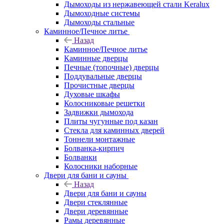
Дымоходы из нержавеющей стали Keralux
Дымоходные системы
Дымоходы стальные
Каминное/Печное литье
Назад
Каминное/Печное литье
Каминные дверцы
Печные (топочные) дверцы
Поддувальные дверцы
Прочистные дверцы
Духовые шкафы
Колосниковые решетки
Задвижки дымохода
Плиты чугунные под казан
Стекла для каминных дверей
Тоннели монтажные
Болванка-кирпич
Болванки
Колосники наборные
Двери для бани и сауны
Назад
Двери для бани и сауны
Двери стеклянные
Двери деревянные
Рамы деревянные