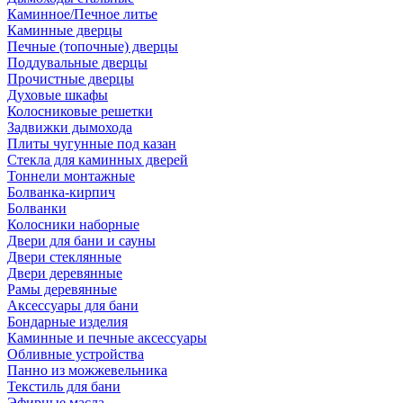
Каминное/Печное литье
Каминные дверцы
Печные (топочные) дверцы
Поддувальные дверцы
Прочистные дверцы
Духовые шкафы
Колосниковые решетки
Задвижки дымохода
Плиты чугунные под казан
Стекла для каминных дверей
Тоннели монтажные
Болванка-кирпич
Болванки
Колосники наборные
Двери для бани и сауны
Двери стеклянные
Двери деревянные
Рамы деревянные
Аксессуары для бани
Бондарные изделия
Каминные и печные аксессуары
Обливные устройства
Панно из можжевельника
Текстиль для бани
Эфирные масла