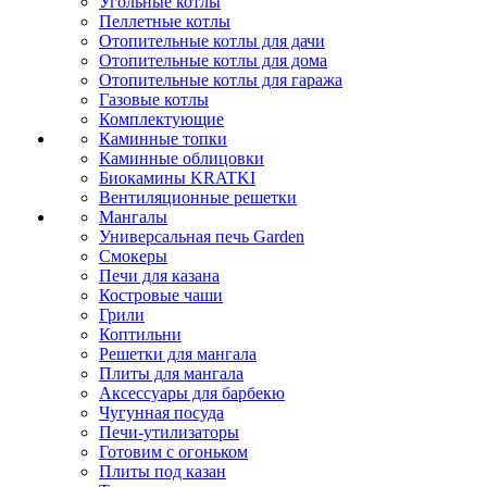
Угольные котлы
Пеллетные котлы
Отопительные котлы для дачи
Отопительные котлы для дома
Отопительные котлы для гаража
Газовые котлы
Комплектующие
Каминные топки
Каминные облицовки
Биокамины KRATKI
Вентиляционные решетки
Мангалы
Универсальная печь Garden
Смокеры
Печи для казана
Костровые чаши
Грили
Коптильни
Решетки для мангала
Плиты для мангала
Аксессуары для барбекю
Чугунная посуда
Печи-утилизаторы
Готовим с огоньком
Плиты под казан