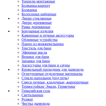
Тоннели монтажные
Болванка-кирпич
Болванки
Колосники наборные
Двери стеклянные
Двери деревянные
Рамы деревянные
Бондарные изделия
Каминные и печные аксессуары
Обливные устройства
Панно из можжевельника
Текстиль для бани
Эфирные масла
Веники для бани
Запарки для бани
Аксессуары для бани и сауны
Кровельный проходник для дымохода
Огнеупорные отделочные материалы
Стекло напольное (под печь)
Смеси печные, кладочные, жаропрочные
Термостойкие Эмали, Герметики
Гималайская соль
Светильники
Розжиг
Чистка дымохода