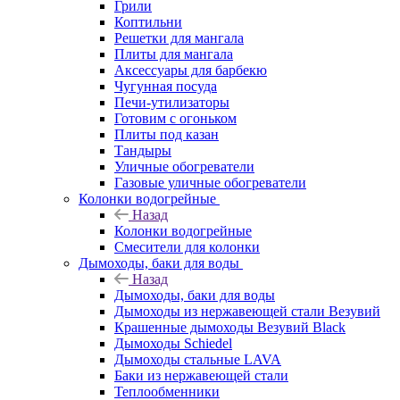
Грили
Коптильни
Решетки для мангала
Плиты для мангала
Аксессуары для барбекю
Чугунная посуда
Печи-утилизаторы
Готовим с огоньком
Плиты под казан
Тандыры
Уличные обогреватели
Газовые уличные обогреватели
Колонки водогрейные
Назад
Колонки водогрейные
Смесители для колонки
Дымоходы, баки для воды
Назад
Дымоходы, баки для воды
Дымоходы из нержавеющей стали Везувий
Крашенные дымоходы Везувий Black
Дымоходы Schiedel
Дымоходы стальные LAVA
Баки из нержавеющей стали
Теплообменники