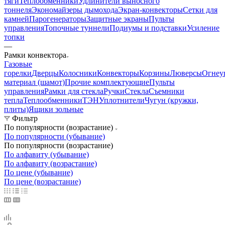
тяги
Теплообменники
Удлинители выносного
тоннеля
Экономайзеры дымохода
Экран-конвекторы
Сетки для
камней
Парогенераторы
Защитные экраны
Пульты
управления
Топочные туннели
Подиумы и подставки
Усиление
топки
—
Рамки конвектора
Газовые
горелки
Дверцы
Колосники
Конвекторы
Корзины
Люверсы
Огнеу
материал (шамот)
Прочие комплектующие
Пульты
управления
Рамки для стекла
Ручки
Стекла
Съемники
тепла
Теплообменники
ТЭН
Уплотнители
Чугун (кружки,
плиты)
Ящики зольные
Фильтр
По популярности (возрастание)
По популярности (убывание)
По популярности (возрастание)
По алфавиту (убывание)
По алфавиту (возрастание)
По цене (убывание)
По цене (возрастание)