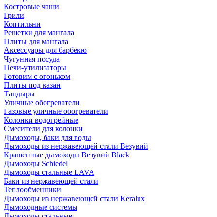
Костровые чаши
Грили
Коптильни
Решетки для мангала
Плиты для мангала
Аксессуары для барбекю
Чугунная посуда
Печи-утилизаторы
Готовим с огоньком
Плиты под казан
Тандыры
Уличные обогреватели
Газовые уличные обогреватели
Колонки водогрейные
Смесители для колонки
Дымоходы, баки для воды
Дымоходы из нержавеющей стали Везувий
Крашенные дымоходы Везувий Black
Дымоходы Schiedel
Дымоходы стальные LAVA
Баки из нержавеющей стали
Теплообменники
Дымоходы из нержавеющей стали Keralux
Дымоходные системы
Дымоходы стальные