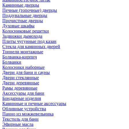
Каминные дверцы
Печные (топочные) дверцы
Поддувальные дверцы
Прочистные дверцы
Духовые шкафы
Колосниковые решетки
Задвижки дымохода
Плиты чугунные под казан
Стекла для каминных дверей
Тоннели монтажные
Болванка-кирпич
Болванки
Колосники наборные
Двери для бани и сауны
Двери стеклянные
Двери деревянные
Рамы деревянные
Аксессуары для бани
Бондарные изделия
Каминные и печные аксессуары
Обливные устройства
Панно из можжевельника
Текстиль для бани
Эфирные масла