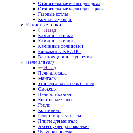
Отопительные котлы для дома
Отопительные котлы для гаража
Газовые котлы
Комплектующие
Каминные топки
Назад
Каминные топки
Каминные топки
Каминные облицовки
Биокамины KRATKI
Вентиляционные решетки
Печи для сада
Назад
Печи для сада
Мангалы
Универсальная печь Garden
Смокеры
Печи для казана
Костровые чаши
Грили
Коптильни
Решетки для мангала
Плиты для мангала
Аксессуары для барбекю
Чугунная посуда