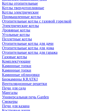
Котлы отопительные
Котлы твердотопливные
Котлы электрические
Промышленные котлы
Отопительные котлы с газовой горелкой
Электрические котлы
Дровяные котлы
Угольные котлы
Пеллетные котлы
Отопительные котлы для дачи
Отопительные котлы для дома
Отопительные котлы для гаража
Газовые котлы
Комплектующие
Каминные топки
Каминные топки
Каминные облицовки
Биокамины KRATKI
Вентиляционные решетки
Печи для сада
Мангалы
Универсальная печь Garden
Смокеры
Печи для казана
Костровые чаши