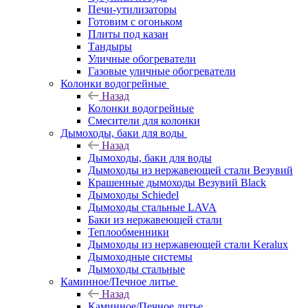
Печи-утилизаторы
Готовим с огоньком
Плиты под казан
Тандыры
Уличные обогреватели
Газовые уличные обогреватели
Колонки водогрейные
Назад
Колонки водогрейные
Смесители для колонки
Дымоходы, баки для воды
Назад
Дымоходы, баки для воды
Дымоходы из нержавеющей стали Везувий
Крашенные дымоходы Везувий Black
Дымоходы Schiedel
Дымоходы стальные LAVA
Баки из нержавеющей стали
Теплообменники
Дымоходы из нержавеющей стали Keralux
Дымоходные системы
Дымоходы стальные
Каминное/Печное литье
Назад
Каминное/Печное литье