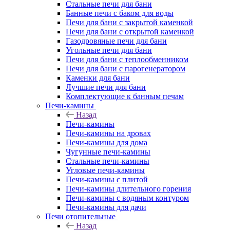
Стальные печи для бани
Банные печи с баком для воды
Печи для бани с закрытой каменкой
Печи для бани с открытой каменкой
Газодровяные печи для бани
Угольные печи для бани
Печи для бани с теплообменником
Печи для бани с парогенератором
Каменки для бани
Лучшие печи для бани
Комплектующие к банным печам
Печи-камины
Назад
Печи-камины
Печи-камины на дровах
Печи-камины для дома
Чугунные печи-камины
Стальные печи-камины
Угловые печи-камины
Печи-камины с плитой
Печи-камины длительного горения
Печи-камины с водяным контуром
Печи-камины для дачи
Печи отопительные
Назад