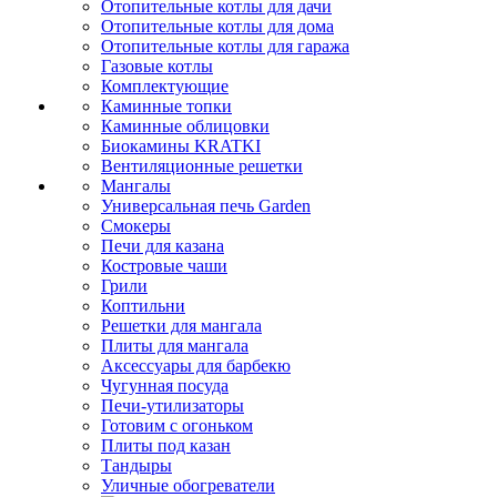
Отопительные котлы для дачи
Отопительные котлы для дома
Отопительные котлы для гаража
Газовые котлы
Комплектующие
Каминные топки
Каминные облицовки
Биокамины KRATKI
Вентиляционные решетки
Мангалы
Универсальная печь Garden
Смокеры
Печи для казана
Костровые чаши
Грили
Коптильни
Решетки для мангала
Плиты для мангала
Аксессуары для барбекю
Чугунная посуда
Печи-утилизаторы
Готовим с огоньком
Плиты под казан
Тандыры
Уличные обогреватели