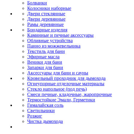
Болванки
Колосники наборные
Двери стеклянные
Двери деревянные
Рамы деревянные
Бондарные изделия
Каминные и печные аксессуары
Обливные устройства
Панно из можжевельника
Текстиль для бани
Эфирные масла
Веники для бани
Запарки для бани
Аксессуары для бани и сауны
Кровельный проходник для дымохода
Огнеупорные отделочные материалы
Стекло напольное (под печь)
Смеси печные, кладочные, жаропрочные
Термостойкие Эмали, Герметики
Гималайская соль
Светильники
Розжиг
Чистка дымохода