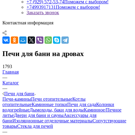
+7 (929) 572-53-74
Поможем с выбором!
+74993917131
Поможем с выбором!
Заказать звонок
Контактная информация
Печи для бани на дровах
1793
Главная
—
Каталог
—
Печи для бани
Печи-камины
Печи отопительные
Котлы
отопительные
Каминные топки
Печи для сада
Колонки
водогрейные
Дымоходы, баки для воды
Каминное/Печное
литье
Двери для бани и сауны
Аксессуары для
бани
Изоляционные отделочные материалы
Сопутствующие
товары
Стекла для печей
—