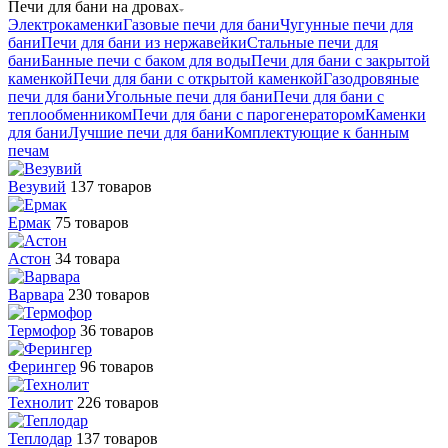
Печи для бани на дровах
Электрокаменки
Газовые печи для бани
Чугунные печи для
бани
Печи для бани из нержавейки
Стальные печи для
бани
Банные печи с баком для воды
Печи для бани с закрытой
каменкой
Печи для бани с открытой каменкой
Газодровяные
печи для бани
Угольные печи для бани
Печи для бани с
теплообменником
Печи для бани с парогенератором
Каменки
для бани
Лучшие печи для бани
Комплектующие к банным
печам
Везувий
137 товаров
Ермак
75 товаров
Астон
34 товара
Варвара
230 товаров
Термофор
36 товаров
Ферингер
96 товаров
Технолит
226 товаров
Теплодар
137 товаров