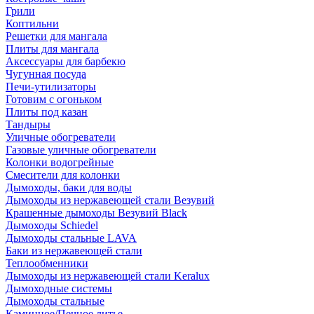
Грили
Коптильни
Решетки для мангала
Плиты для мангала
Аксессуары для барбекю
Чугунная посуда
Печи-утилизаторы
Готовим с огоньком
Плиты под казан
Тандыры
Уличные обогреватели
Газовые уличные обогреватели
Колонки водогрейные
Смесители для колонки
Дымоходы, баки для воды
Дымоходы из нержавеющей стали Везувий
Крашенные дымоходы Везувий Black
Дымоходы Schiedel
Дымоходы стальные LAVA
Баки из нержавеющей стали
Теплообменники
Дымоходы из нержавеющей стали Keralux
Дымоходные системы
Дымоходы стальные
Каминное/Печное литье