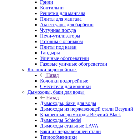
Грили
Коптильни
Решетки для мангала
Плиты для мангала
Аксессуары для барбекю
Чугунная посуда
Печи-утилизаторы
Готовим с огоньком
Плиты под казан
Тандыры
Уличные обогреватели
Газовые уличные обогреватели
Колонки водогрейные
Назад
Колонки водогрейные
Смесители для колонки
Дымоходы, баки для воды
Назад
Дымоходы, баки для воды
Дымоходы из нержавеющей стали Везувий
Крашенные дымоходы Везувий Black
Дымоходы Schiedel
Дымоходы стальные LAVA
Баки из нержавеющей стали
Теплообменники