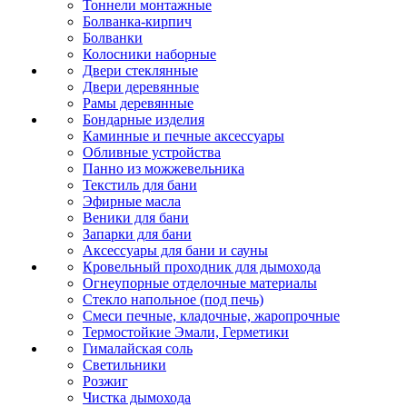
Тоннели монтажные
Болванка-кирпич
Болванки
Колосники наборные
Двери стеклянные
Двери деревянные
Рамы деревянные
Бондарные изделия
Каминные и печные аксессуары
Обливные устройства
Панно из можжевельника
Текстиль для бани
Эфирные масла
Веники для бани
Запарки для бани
Аксессуары для бани и сауны
Кровельный проходник для дымохода
Огнеупорные отделочные материалы
Стекло напольное (под печь)
Смеси печные, кладочные, жаропрочные
Термостойкие Эмали, Герметики
Гималайская соль
Светильники
Розжиг
Чистка дымохода