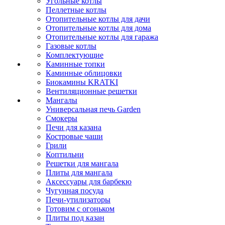
Угольные котлы
Пеллетные котлы
Отопительные котлы для дачи
Отопительные котлы для дома
Отопительные котлы для гаража
Газовые котлы
Комплектующие
Каминные топки
Каминные облицовки
Биокамины KRATKI
Вентиляционные решетки
Мангалы
Универсальная печь Garden
Смокеры
Печи для казана
Костровые чаши
Грили
Коптильни
Решетки для мангала
Плиты для мангала
Аксессуары для барбекю
Чугунная посуда
Печи-утилизаторы
Готовим с огоньком
Плиты под казан