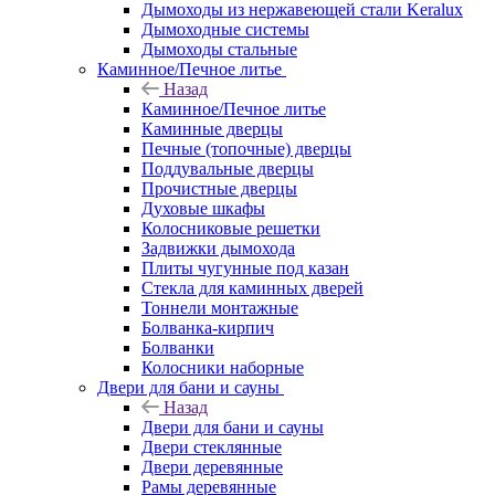
Дымоходы из нержавеющей стали Keralux
Дымоходные системы
Дымоходы стальные
Каминное/Печное литье
Назад
Каминное/Печное литье
Каминные дверцы
Печные (топочные) дверцы
Поддувальные дверцы
Прочистные дверцы
Духовые шкафы
Колосниковые решетки
Задвижки дымохода
Плиты чугунные под казан
Стекла для каминных дверей
Тоннели монтажные
Болванка-кирпич
Болванки
Колосники наборные
Двери для бани и сауны
Назад
Двери для бани и сауны
Двери стеклянные
Двери деревянные
Рамы деревянные