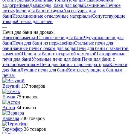
водогрейные
Дымоходы, баки для воды
Каминное/Печное
литье
Двери для бани и сауны
Аксессуары для
бани
Изоляционные отделочные материалы
Сопутствующие
товары
Стекла для печей
—
Печи для бани на дровах
Электрокаменки
Газовые печи для бани
Чугунные печи для
бани
Печи для бани из нержавейки
Стальные печи для
бани
Банные печи с баком для воды
Печи для бани с закрытой
каменкой
Печи для бани с открытой каменкой
Газодровяные
печи для бани
Угольные печи для бани
Печи для бани с
теплообменником
Печи для бани с парогенератором
Каменки
для бани
Лучшие печи для бани
Комплектующие к банным
печам
Везувий
137 товаров
Ермак
75 товаров
Астон
34 товара
Варвара
230 товаров
Термофор
36 товаров