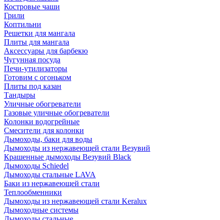
Костровые чаши
Грили
Коптильни
Решетки для мангала
Плиты для мангала
Аксессуары для барбекю
Чугунная посуда
Печи-утилизаторы
Готовим с огоньком
Плиты под казан
Тандыры
Уличные обогреватели
Газовые уличные обогреватели
Колонки водогрейные
Смесители для колонки
Дымоходы, баки для воды
Дымоходы из нержавеющей стали Везувий
Крашенные дымоходы Везувий Black
Дымоходы Schiedel
Дымоходы стальные LAVA
Баки из нержавеющей стали
Теплообменники
Дымоходы из нержавеющей стали Keralux
Дымоходные системы
Дымоходы стальные