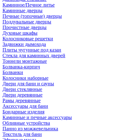
Каминное/Печное литье
Каминные дверцы
Печные (топочные) дверцы
Поддувальные дверцы
Прочистные дверцы
Духовые шкафы
Колосниковые решетки
Задвижки дымохода
Плиты чугунные под казан
Стекла для каминных дверей
Тоннели монтажные
Болванка-кирпич
Болванки
Колосники наборные
Двери для бани и сауны
Двери стеклянные
Двери деревянные
Рамы деревянные
Аксессуары для бани
Бондарные изделия
Каминные и печные аксессуары
Обливные устройства
Панно из можжевельника
Текстиль для бани
Эфирные масла