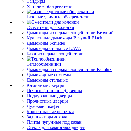
Тандыры
Уличные обогреватели
Газовые уличные обогреватели
Смесители для колонки
Дымоходы из нержавеющей стали Везувий
Крашенные дымоходы Везувий Black
Дымоходы Schiedel
Дымоходы стальные LAVA
Баки из нержавеющей стали
Теплообменники
Дымоходы из нержавеющей стали Keralux
Дымоходные системы
Дымоходы стальные
Каминные дверцы
Печные (топочные) дверцы
Поддувальные дверцы
Прочистные дверцы
Духовые шкафы
Колосниковые решетки
Задвижки дымохода
Плиты чугунные под казан
Стекла для каминных дверей